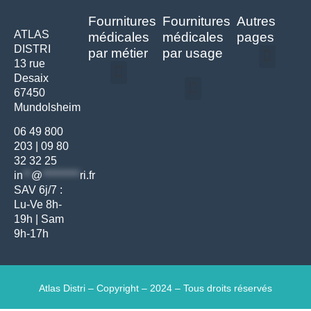
Fournitures
Fournitures
Autres
ATLAS
médicales
médicales
pages
DISTRI
par métier
par usage
13 rue
Desaix
Politique de confidentialité | Atlas Distri
Conditions générales de vente
Actualités matériel dentaire – Nouveautés & infos | Atlas Distri
Politique de cookies (UE) – RGPD & gestion des données Atlas
Livraison rapide & retours faciles – Conditions Atlas Distri
67450
Médecine générale
Bien-être – Entretien
Mundolsheim
Gants & protections
Instrumentations & pansements
Mobilier & founitures
Hygiène & entretien
Bien-être & autonomie
Diagnostics & urgences
06 49 800
203
|
09 80
32 32 25
in
**
@
*********
ri.fr
SAV 6j/7 :
Lu-Ve 8h-
19h | Sam
9h-17h
Atlas Distri – Copyright – 2024 – Tous droits réservés