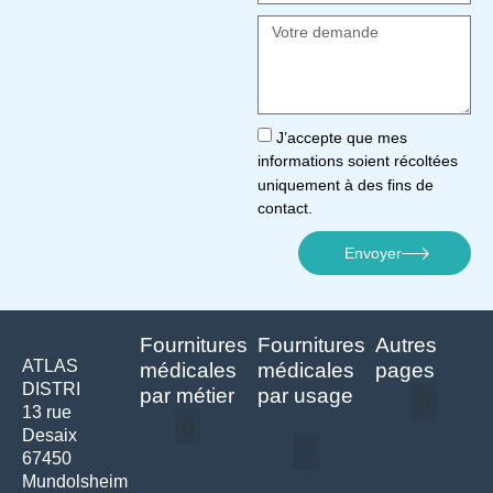
J’accepte que mes
informations soient récoltées
uniquement à des fins de
contact.
Envoyer
Fournitures
Fournitures
Autres
ATLAS
médicales
médicales
pages
DISTRI
par métier
par usage
13 rue
Desaix
Politique de confidentialité | Atlas Distri
Conditions générales de vente
Actualités matériel dentaire – Nouveautés & infos | Atlas Distri
Politique de cookies (UE) – RGPD & gestion des données Atlas
Livraison rapide & retours faciles – Conditions Atlas Distri
67450
Médecine générale
Bien-être – Entretien
Mundolsheim
Gants & protections
Instrumentations & pansements
Mobilier & founitures
Hygiène & entretien
Bien-être & autonomie
Diagnostics & urgences