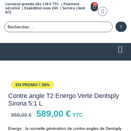
Livraison gratuite dès 139 € TTC ｜Paiement
0
sécurisé ｜Expédition sous 24h ｜Service client
6/7j
EN PROMO !
39%
Contre angle T2 Energo Verte Dentsply
Sirona 5:1 L
589,00
€
958,00
€
TTC
Energo : la nouvelle génération de contre-angles de Dentsply