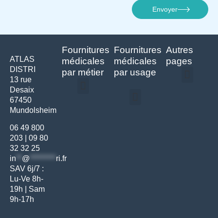
Envoyer
Fournitures
Fournitures
Autres
ATLAS
médicales
médicales
pages
DISTRI
par métier
par usage
13 rue
Desaix
Politique de confidentialité | Atlas Distri
Conditions générales de vente
Actualités matériel dentaire – Nouveautés & infos | Atlas Distri
Politique de cookies (UE) – RGPD & gestion des données Atlas
Livraison rapide & retours faciles – Conditions Atlas Distri
67450
Médecine générale
Bien-être – Entretien
Mundolsheim
Gants & protections
Instrumentations & pansements
Mobilier & founitures
Hygiène & entretien
Bien-être & autonomie
Diagnostics & urgences
06 49 800
203
|
09 80
32 32 25
in
**
@
*********
ri.fr
SAV 6j/7 :
Lu-Ve 8h-
19h | Sam
9h-17h