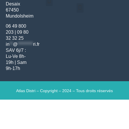
Desaix
Politique de confidentialité | Atlas Distri
Conditions générales de vente
Actualités matériel dentaire – Nouveautés & infos | Atlas Distri
Politique de cookies (UE) – RGPD & gestion des données Atlas
Livraison rapide & retours faciles – Conditions Atlas Distri
67450
Médecine générale
Bien-être – Entretien
Mundolsheim
Gants & protections
Instrumentations & pansements
Mobilier & founitures
Hygiène & entretien
Bien-être & autonomie
Diagnostics & urgences
06 49 800
203
|
09 80
32 32 25
in
**
@
*********
ri.fr
SAV 6j/7 :
Lu-Ve 8h-
19h | Sam
9h-17h
Atlas Distri – Copyright – 2024 – Tous droits réservés