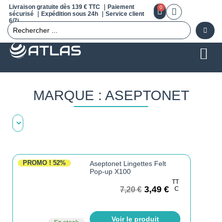
Livraison gratuite dès 139 € TTC ｜Paiement
0
sécurisé ｜Expédition sous 24h ｜Service client
6/7j
MARQUE : ASEPTONET
PROMO !
52%
Aseptonet Lingettes Felt
Pop-up X100
TT
3,49
€
7,20
€
C
Voir le produit