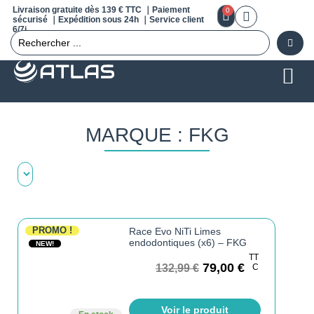
Livraison gratuite dès 139 € TTC ｜Paiement
0
sécurisé ｜Expédition sous 24h ｜Service client
6/7j
MARQUE : FKG
PROMO !
Race Evo NiTi Limes
endodontiques (x6) – FKG
NEW!
TT
79,00
€
132,99
€
C
Voir le produit