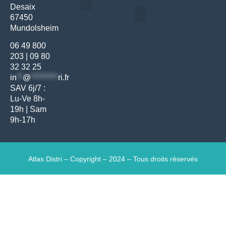
Desaix
Politique de confidentialité | Atlas Distri
Conditions générales de vente
Actualités matériel dentaire – Nouveautés & infos | Atlas Distri
Politique de cookies (UE) – RGPD & gestion des données Atlas
Livraison rapide & retours faciles – Conditions Atlas Distri
67450
Médecine générale
Bien-être – Entretien
Mundolsheim
Gants & protections
Instrumentations & pansements
Mobilier & founitures
Hygiène & entretien
Bien-être & autonomie
Diagnostics & urgences
06 49 800
203
|
09 80
32 32 25
in
**
@
*********
ri.fr
SAV 6j/7 :
Lu-Ve 8h-
19h | Sam
9h-17h
Atlas Distri – Copyright – 2024 – Tous droits réservés