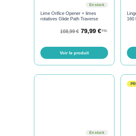
En stock
Lime Orifice Opener + limes
Ling
rotatives Glide Path Traverse
160 
79,99
€
108,99
€
TTC
Voir le produit
PR
En stock