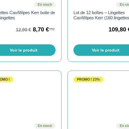
En stock
En st
ettes CaviWipes Kerr boite de
Lot de 12 boîtes – Lingettes
lingettes
CaviWipes Kerr (160 lingettes
8,70
€
109,80
12,90
€
TTC
Voir le produit
Voir le produit
OMO !
PROMO !
23%
En stock
En st