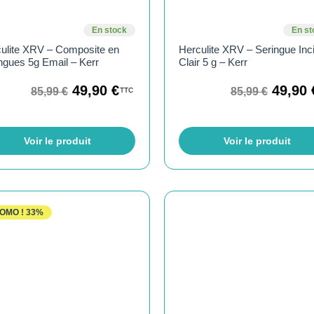
En stock
En st
ulite XRV – Composite en
Herculite XRV – Seringue Inc
ngues 5g Email – Kerr
Clair 5 g – Kerr
49,90
€
49,90
85,99
€
85,99
€
TTC
Voir le produit
Voir le produit
OMO !
33%