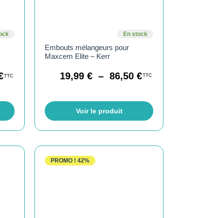
ock
En stock
Embouts mélangeurs pour
Maxcem Elite – Kerr
€
19,99
€
–
86,50
€
TTC
TTC
Voir le produit
PROMO !
42%