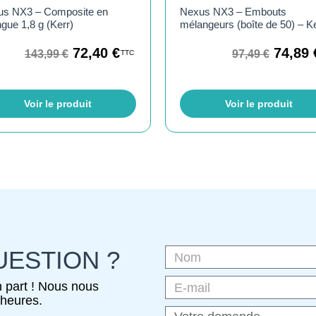
us NX3 – Composite en
Nexus NX3 – Embouts
ngue 1,8 g (Kerr)
mélangeurs (boîte de 50) – K
72,40
€
74,89
143,99
€
97,49
€
TTC
Voir le produit
Voir le produit
UESTION ?
 part ! Nous nous
heures.