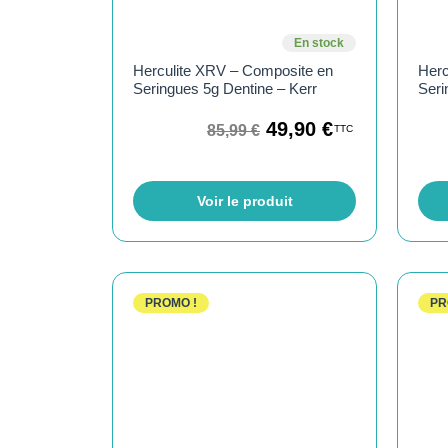
En stock
Herculite XRV – Composite en
Herc
Seringues 5g Dentine – Kerr
Seri
49,90
€
85,99
€
TTC
Voir le produit
PROMO !
PR