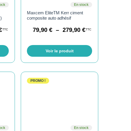
ock
En stock
Maxcem EliteTM Kerr ciment
)
composite auto adhésif
€
79,90
€
–
279,90
€
TTC
TTC
Voir le produit
PROMO !
ock
En stock