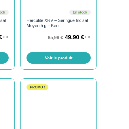
ock
En stock
isal
Herculite XRV – Seringue Incisal
Moyen 5 g – Kerr
€
49,90
€
85,99
€
TTC
TTC
Voir le produit
PROMO !