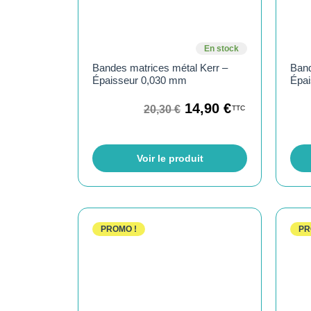
En stock
Bandes matrices métal Kerr –
Band
Épaisseur 0,030 mm
Épa
14,90
€
20,30
€
TTC
Voir le produit
PROMO !
PR