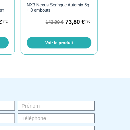
NX3 Nexus Seringue Automix 5g
err
+ 8 embouts
€
73,80
€
143,99
€
TTC
TTC
Voir le produit