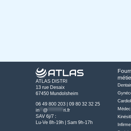
Fourn
métie
ATLAS DISTRI
Dentai
13 rue Desaix
Gynéco
67450 Mundolsheim
Cardio
06 49 800 203
|
09 80 32 32 25
Médeci
in
**
@
*********
ri.fr
SAV 6j/7 :
Kinési
Lu-Ve 8h-19h | Sam 9h-17h
Infirme