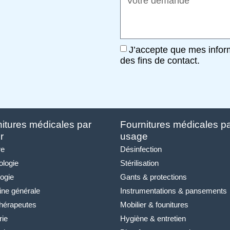
J’accepte que mes infor
des fins de contact.
itures médicales par
Fournitures médicales p
r
usage ​
re
Désinfection
logie
Stérilisation
logie
Gants & protections
ne générale
Instrumentations & pansements
thérapeutes
Mobilier & founitures
rie
Hygiène & entretien