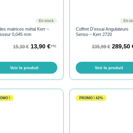
En stock
En st
es matrices métal Kerr –
Coffret D’essai Angulateurs
isseur 0,045 mm
Senso – Kerr 2720
13,90
€
289,50
15,30
€
335,99
€
TTC
Voir le produit
Voir le produit
OMO !
PROMO !
42%