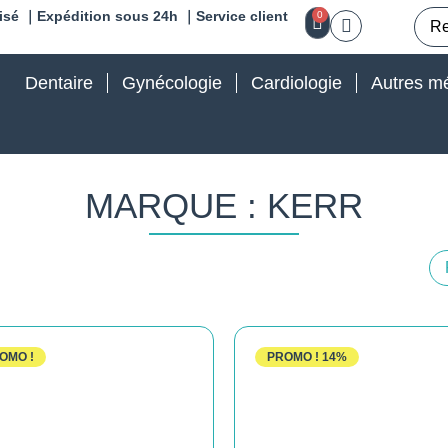
isé ｜Expédition sous 24h ｜Service client
0
Dentaire
Gynécologie
Cardiologie
Autres mé
MARQUE : KERR
OMO !
PROMO !
14%