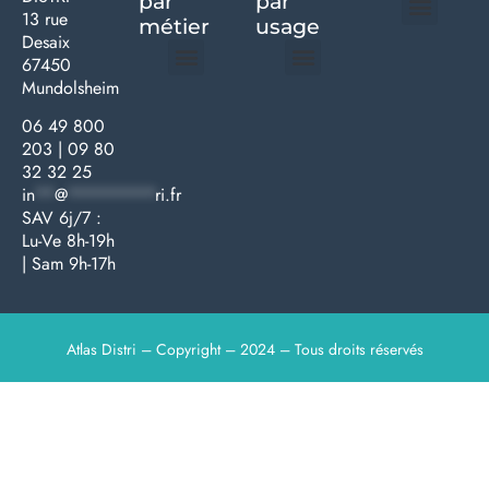
par
par
13 rue
métier
usage ​
Desaix
Politique de confidentialité | Atlas Distri
Conditions générales de vente
Actualités matériel dentaire – Nouveautés & infos | Atlas Distri
Politique de cookies (UE) – RGPD & gestion des données Atlas
Livraison rapide & retours faciles – Conditions Atlas Distri
67450
Mundolsheim
Médecine générale
Bien-être – Entretien
Gants & protections
Instrumentations & pansements
Mobilier & founitures
Hygiène & entretien
Bien-être & autonomie
Diagnostics & urgences
06 49 800
203
|
09 80
32 32 25
in
**
@
*********
ri.fr
SAV 6j/7 :
Lu-Ve 8h-19h
| Sam 9h-17h
Atlas Distri – Copyright – 2024 – Tous droits réservés