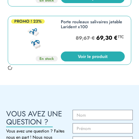
En stock
PROMO !
23%
Porte rouleaux salivaires jetable
Larident x100
69,30
€
TTC
89,67
€
Voir le produit
En stock
VOUS AVEZ UNE
QUESTION ?
Vous avez une question ? Faites
nous en part ! Nous nous