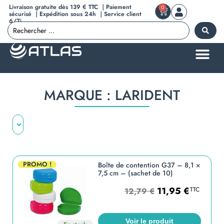
Livraison gratuite dès 139 € TTC ｜Paiement
0
sécurisé ｜Expédition sous 24h ｜Service client
6/7j
MARQUE : LARIDENT
PROMO !
Boîte de contention G37 – 8,1 ×
7,5 cm – (sachet de 10)
11,95
€
TTC
12,79
€
Voir le produit