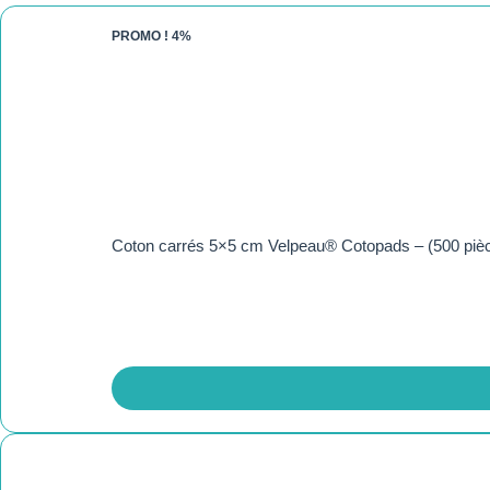
PROMO !
4%
Coton carrés 5×5 cm Velpeau® Cotopads – (500 piè