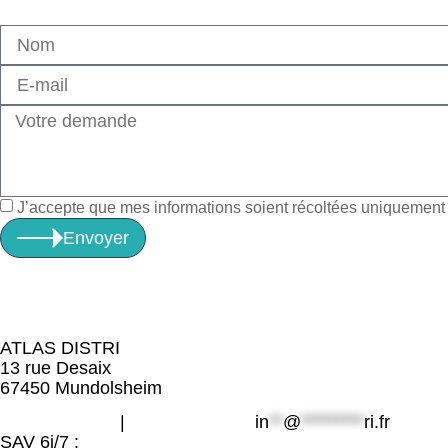
J’accepte que mes informations soient récoltées uniquement à
Envoyer
ATLAS DISTRI
13 rue Desaix
67450 Mundolsheim
06 49 800 203
|
09 80 32 32 25
in
**
@
*********
ri.fr
SAV 6j/7 :