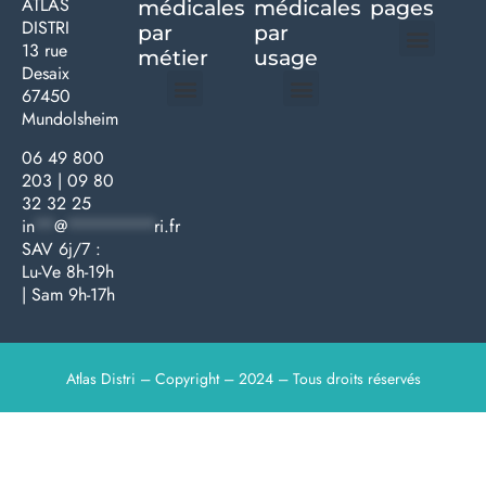
ATLAS
médicales
médicales
pages
DISTRI
par
par
13 rue
métier
usage ​
Desaix
Politique de confidentialité | Atlas Distri
Conditions générales de vente
Actualités matériel dentaire – Nouveautés & infos | Atlas Distri
Politique de cookies (UE) – RGPD & gestion des données Atlas
Livraison rapide & retours faciles – Conditions Atlas Distri
67450
Mundolsheim
Médecine générale
Bien-être – Entretien
Gants & protections
Instrumentations & pansements
Mobilier & founitures
Hygiène & entretien
Bien-être & autonomie
Diagnostics & urgences
06 49 800
203
|
09 80
32 32 25
in
**
@
*********
ri.fr
SAV 6j/7 :
Lu-Ve 8h-19h
| Sam 9h-17h
Atlas Distri – Copyright – 2024 – Tous droits réservés