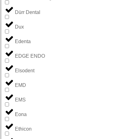
Dürr Dental
Dux
Edenta
EDGE ENDO
Elsodent
EMD
EMS
Eona
Ethicon