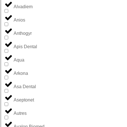
Alvadiem
Anios
Anthogyr
Apis Dental
Aqua
Arkona
Asa Dental
Aseptonet
Autres
Avalon Biomed