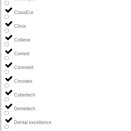
ClassEur
Clinix
Coltene
Comed
Coremed
Crosstex
Cybertech
Demetech
Dental excellence