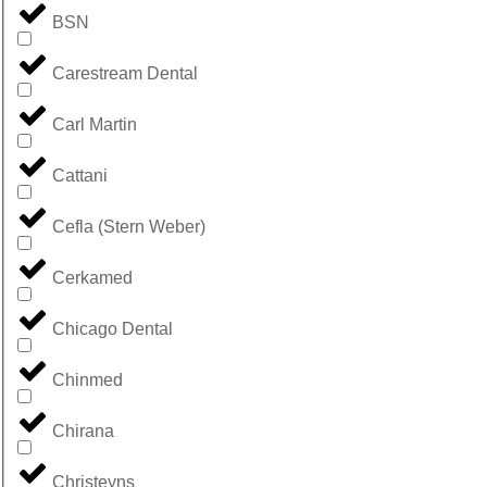
BSN
Carestream Dental
Carl Martin
Cattani
Cefla (Stern Weber)
Cerkamed
Chicago Dental
Chinmed
Chirana
Christeyns