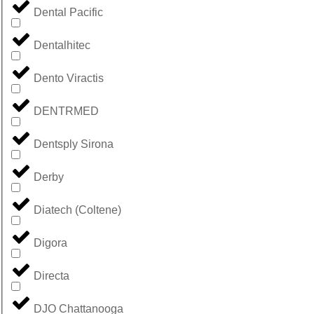
Dental Pacific
Dentalhitec
Dento Viractis
DENTRMED
Dentsply Sirona
Derby
Diatech (Coltene)
Digora
Directa
DJO Chattanooga