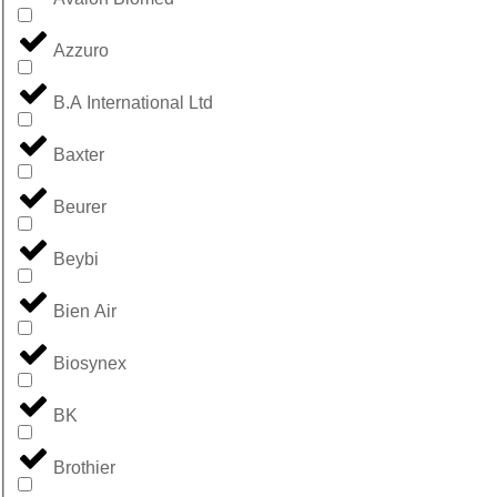
Azzuro
B.A International Ltd
Baxter
Beurer
Beybi
Bien Air
Biosynex
BK
Brothier