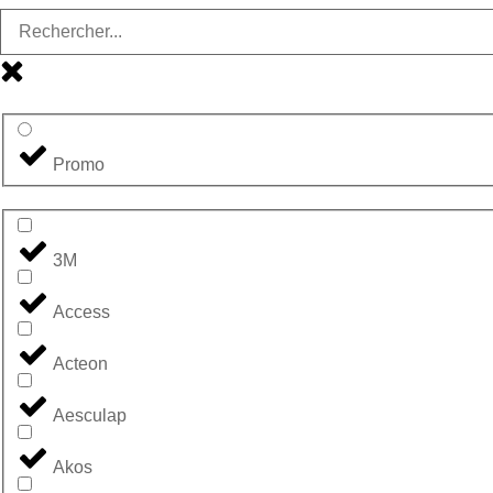
Promo
3M
Access
Acteon
Aesculap
Akos