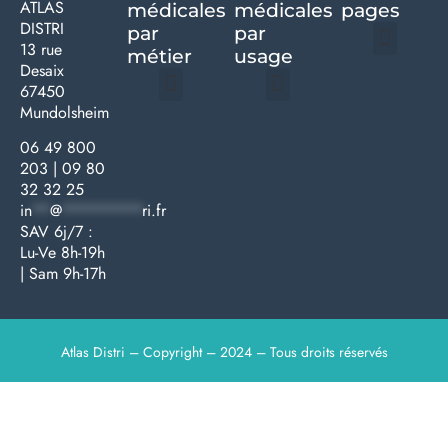
ATLAS
médicales
médicales
pages
DISTRI
par
par
13 rue
métier
usage ​
Desaix
Politique de confidentialité | Atlas Distri
Conditions générales de vente
Actualités matériel dentaire – Nouveautés & infos | Atlas Distri
Politique de cookies (UE) – RGPD & gestion des données Atlas
Livraison rapide & retours faciles – Conditions Atlas Distri
67450
Mundolsheim
Médecine générale
Bien-être – Entretien
Gants & protections
Instrumentations & pansements
Mobilier & founitures
Hygiène & entretien
Bien-être & autonomie
Diagnostics & urgences
06 49 800
203
|
09 80
32 32 25
in
**
@
*********
ri.fr
SAV 6j/7 :
Lu-Ve 8h-19h
| Sam 9h-17h
Atlas Distri – Copyright – 2024 – Tous droits réservés