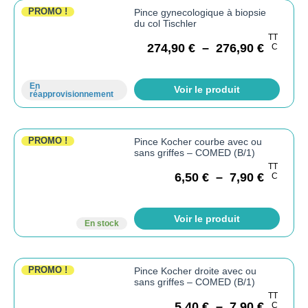
PROMO !
Pince gynecologique à biopsie
du col Tischler
TT
274,90
€
–
276,90
€
C
En
Voir le produit
réapprovisionnement
PROMO !
Pince Kocher courbe avec ou
sans griffes – COMED (B/1)
TT
6,50
€
–
7,90
€
C
Voir le produit
En stock
PROMO !
Pince Kocher droite avec ou
sans griffes – COMED (B/1)
TT
5,40
€
–
7,90
€
C