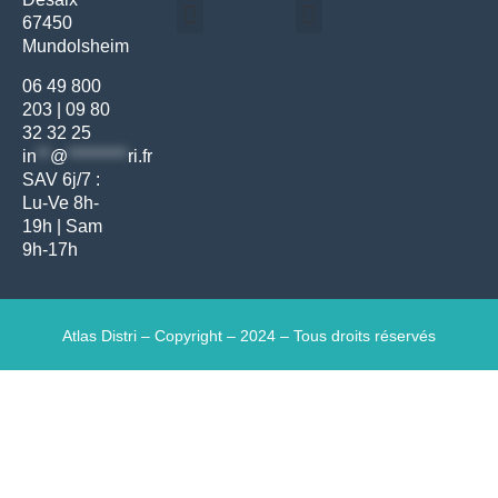
67450
Mundolsheim
Médecine générale
Bien-être – Entretien
Gants & protections
Instrumentations & pansements
Mobilier & founitures
Hygiène & entretien
Bien-être & autonomie
Diagnostics & urgences
06 49 800
203
|
09 80
32 32 25
in
**
@
*********
ri.fr
SAV 6j/7 :
Lu-Ve 8h-
19h | Sam
9h-17h
Atlas Distri – Copyright – 2024 – Tous droits réservés