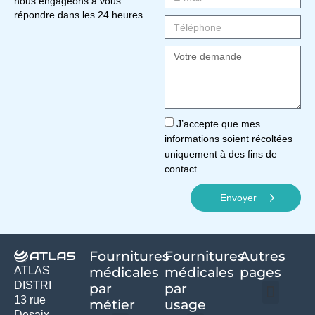
nous engageons à vous
répondre dans les 24 heures.
J’accepte que mes
informations soient récoltées
uniquement à des fins de
contact.
Envoyer
Fournitures
Fournitures
Autres
médicales
médicales
pages
ATLAS
DISTRI
par
par
13 rue
métier
usage ​
Desaix
Politique de confidentialité | Atlas Distri
Conditions générales de vente
Actualités matériel dentaire – Nouveautés & infos | Atlas Distri
Politique de cookies (UE) – RGPD & gestion des données Atlas
Livraison rapide & retours faciles – Conditions Atlas Distri