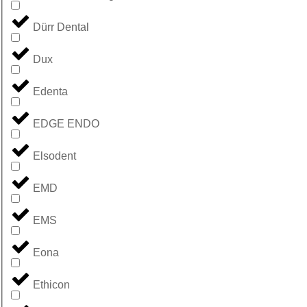
Dürr Dental
Dux
Edenta
EDGE ENDO
Elsodent
EMD
EMS
Eona
Ethicon