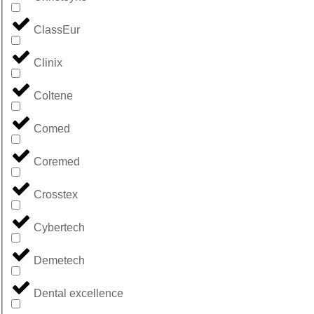
ClassEur
Clinix
Coltene
Comed
Coremed
Crosstex
Cybertech
Demetech
Dental excellence