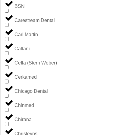
BSN
Carestream Dental
Carl Martin
Cattani
Cefla (Stern Weber)
Cerkamed
Chicago Dental
Chinmed
Chirana
Christeyns