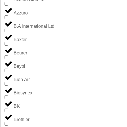
Azzuro
B.A International Ltd
Baxter
Beurer
Beybi
Bien Air
Biosynex
BK
Brothier