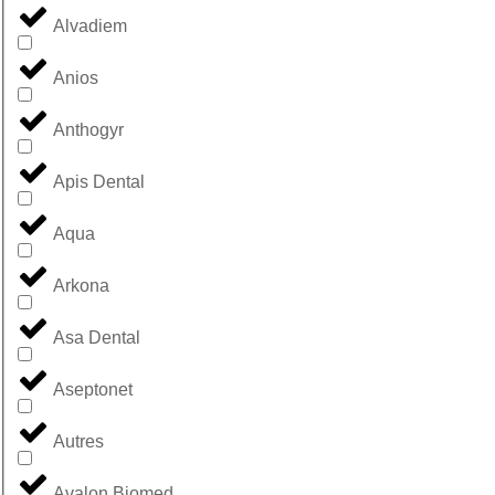
Alvadiem
Anios
Anthogyr
Apis Dental
Aqua
Arkona
Asa Dental
Aseptonet
Autres
Avalon Biomed