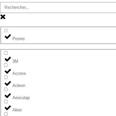
Promo
3M
Access
Acteon
Aesculap
Akos