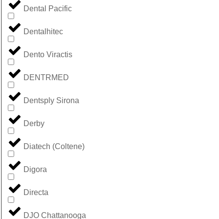
Dental Pacific
Dentalhitec
Dento Viractis
DENTRMED
Dentsply Sirona
Derby
Diatech (Coltene)
Digora
Directa
DJO Chattanooga