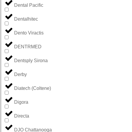
Dental Pacific
Dentalhitec
Dento Viractis
DENTRMED
Dentsply Sirona
Derby
Diatech (Coltene)
Digora
Directa
DJO Chattanooga