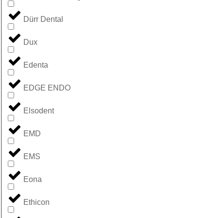
Dürr Dental
Dux
Edenta
EDGE ENDO
Elsodent
EMD
EMS
Eona
Ethicon