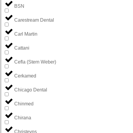
BSN
Carestream Dental
Carl Martin
Cattani
Cefla (Stern Weber)
Cerkamed
Chicago Dental
Chinmed
Chirana
Christeyns