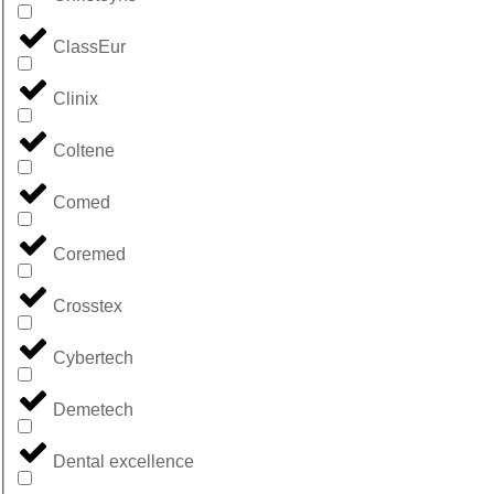
ClassEur
Clinix
Coltene
Comed
Coremed
Crosstex
Cybertech
Demetech
Dental excellence