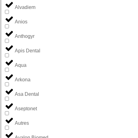
Alvadiem
Anios
Anthogyr
Apis Dental
Aqua
Arkona
Asa Dental
Aseptonet
Autres
Avalon Biomed