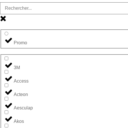
Promo
3M
Access
Acteon
Aesculap
Akos