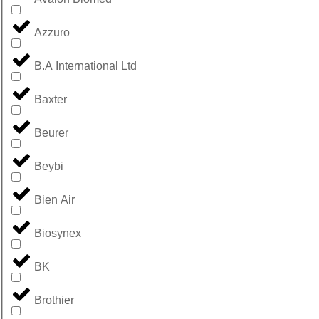
Azzuro
B.A International Ltd
Baxter
Beurer
Beybi
Bien Air
Biosynex
BK
Brothier