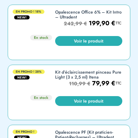
Opalescence Office 6% – Kit Intro
EN PROMO !
18%
– Ultradent
NEW!
199,90
€
242,99
€
TTC
En stock
Voir le produit
Kit d’éclaircissement pinceau Pure
EN PROMO !
28%
Light (3 x 2,5 ml) Itena
NEW!
79,99
€
110,99
€
TTC
En stock
Voir le produit
Opalescence PF (Kit praticien-
EN PROMO !
Patient-Recharges) – Ultradent
NEW!