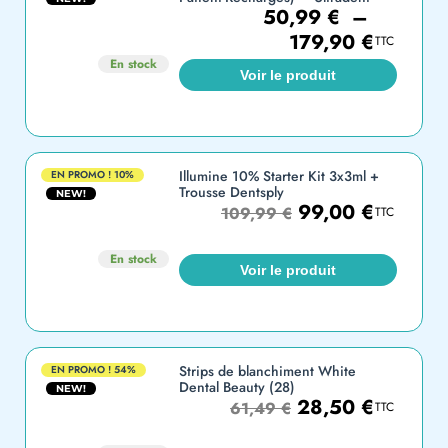
50,99
€
–
179,90
€
TTC
En stock
Voir le produit
Illumine 10% Starter Kit 3x3ml +
EN PROMO !
10%
Trousse Dentsply
NEW!
99,00
€
109,99
€
TTC
En stock
Voir le produit
Strips de blanchiment White
EN PROMO !
54%
Dental Beauty (28)
NEW!
28,50
€
61,49
€
TTC