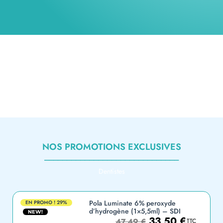
NOS PROMOTIONS EXCLUSIVES
______________________________
Dentistes
Pola Luminate 6% peroxyde
EN PROMO !
29%
d’hydrogène (1×5,5ml) – SDI
NEW!
33,50
€
47,49
€
TTC