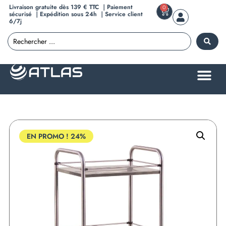
Livraison gratuite dès 139 € TTC ｜Paiement
0
sécurisé ｜Expédition sous 24h ｜Service client
6/7j
EN PROMO !
24%