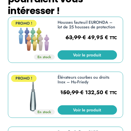
intéresser !
Housses fauteuil EURONDA –
PROMO !
lot de 25 housses de protection
63,99
€
49,95
€
TTC
Voir le produit
En stock
Élévateurs courbes ou droits
PROMO !
Inox – Hu-Friedy
150,99
€
132,50
€
TTC
Voir le produit
En stock