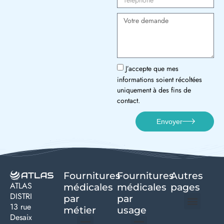
J’accepte que mes
informations soient récoltées
uniquement à des fins de
contact.
Envoyer
Fournitures
Fournitures
Autres
ATLAS
médicales
médicales
pages
DISTRI
par
par
13 rue
métier
usage ​
Desaix
Politique de confidentialité | Atlas Distri
Conditions générales de vente
Actualités matériel dentaire – Nouveautés & infos | Atlas Distri
Politique de cookies (UE) – RGPD & gestion des données Atlas
Livraison rapide & retours faciles – Conditions Atlas Distri