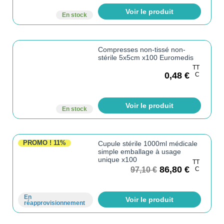
Voir le produit
En stock
Compresses non-tissé non-
stérile 5x5cm x100 Euromedis
TT
0,48
€
C
Voir le produit
En stock
PROMO !
11%
Cupule stérile 1000ml médicale
simple emballage à usage
unique x100
TT
86,80
€
97,10
€
C
En
Voir le produit
réapprovisionnement