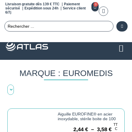
Livraison gratuite dès 139 € TTC ｜Paiement
0
sécurisé ｜Expédition sous 24h ｜Service client
6/7j
MARQUE : EUROMEDIS
Aiguille EUROFINE® en acier
inoxydable, stérile boite de 100
TT
2,44
€
–
3,58
€
C