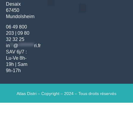
Desaix
Politique de confidentialité | Atlas Distri
Conditions générales de vente
Actualités matériel dentaire – Nouveautés & infos | Atlas Distri
Politique de cookies (UE) – RGPD & gestion des données Atlas
Livraison rapide & retours faciles – Conditions Atlas Distri
67450
Médecine générale
Bien-être – Entretien
Mundolsheim
Gants & protections
Instrumentations & pansements
Mobilier & founitures
Hygiène & entretien
Bien-être & autonomie
Diagnostics & urgences
06 49 800
203
|
09 80
32 32 25
in
**
@
*********
ri.fr
SAV 6j/7 :
Lu-Ve 8h-
19h | Sam
9h-17h
Atlas Distri – Copyright – 2024 – Tous droits réservés