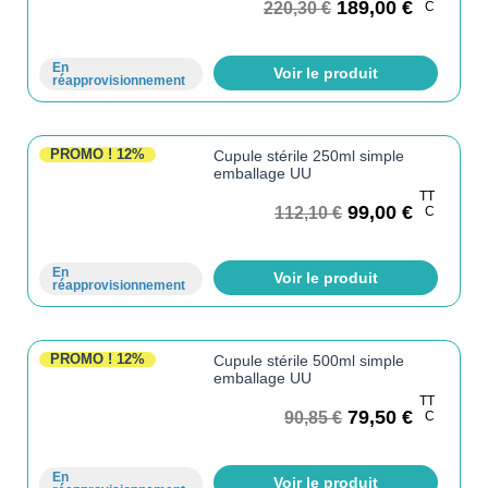
189,00
€
220,30
€
C
En
Voir le produit
réapprovisionnement
PROMO !
12%
Cupule stérile 250ml simple
emballage UU
TT
99,00
€
112,10
€
C
En
Voir le produit
réapprovisionnement
PROMO !
12%
Cupule stérile 500ml simple
emballage UU
TT
79,50
€
90,85
€
C
En
Voir le produit