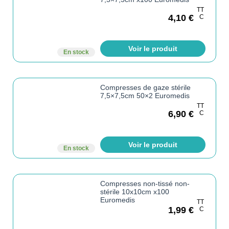
TT
4,10
€
C
Voir le produit
En stock
Compresses de gaze stérile
7,5×7,5cm 50×2 Euromedis
TT
6,90
€
C
Voir le produit
En stock
Compresses non-tissé non-
stérile 10x10cm x100
Euromedis
TT
1,99
€
C