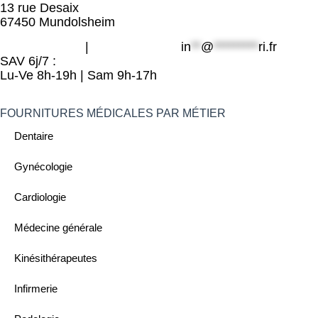
13 rue Desaix
67450 Mundolsheim
06 49 800 203
|
09 80 32 32 25
in
**
@
*********
ri.fr
SAV 6j/7 :
Lu-Ve 8h-19h | Sam 9h-17h
FOURNITURES MÉDICALES PAR MÉTIER
Dentaire
Gynécologie
Cardiologie
Médecine générale
Kinésithérapeutes
Infirmerie