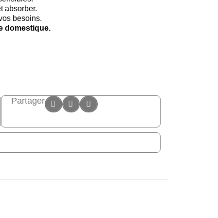
t absorber.
vos besoins.
ge domestique.
Partager