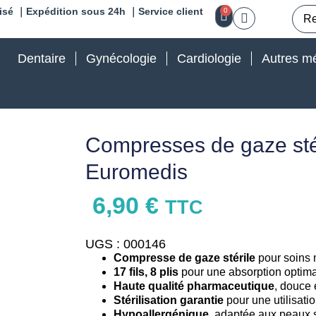
isé ｜Expédition sous 24h ｜Service client
0
Dentaire
Gynécologie
Cardiologie
Autres mé
Compresses de gaze sté
Euromedis
6,90
€
TTC
UGS : 000146
Compresse de gaze stérile
pour soins 
17 fils, 8 plis
pour une absorption optima
Haute qualité pharmaceutique
, douce 
Stérilisation garantie
pour une utilisatio
Hypoallergénique
, adaptée aux peaux 