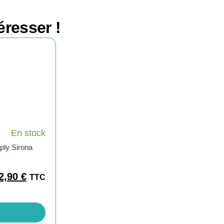
éresser !
En stock
ply Sirona
2,90
€
TTC