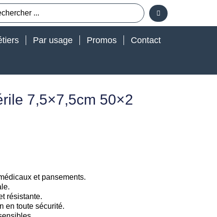
tiers
Par usage
Promos
Contact
rile 7,5×7,5cm 50×2
médicaux et pansements.
le.
et résistante.
n en toute sécurité.
sensibles.