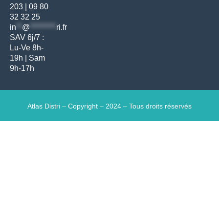
203
|
09 80
32 32 25
in
**
@
*********
ri.fr
SAV 6j/7 :
Lu-Ve 8h-
19h | Sam
9h-17h
Atlas Distri – Copyright – 2024 – Tous droits réservés