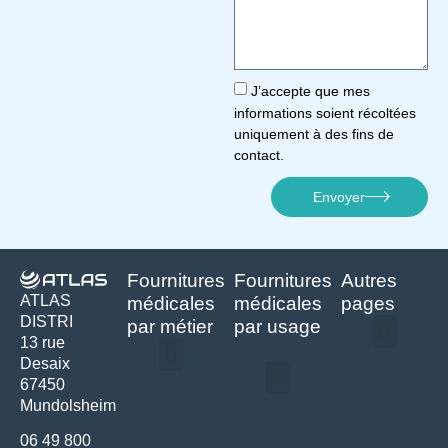
J’accepte que mes
informations soient récoltées
uniquement à des fins de
contact.
Envoyer
Fournitures
Fournitures
Autres
ATLAS
médicales
médicales
pages
DISTRI
par métier
par usage
13 rue
Desaix
Politique de confidentialité | Atlas Distri
Conditions générales de vente
Actualités matériel dentaire – Nouveautés & infos | Atlas Distri
Politique de cookies (UE) – RGPD & gestion des données Atlas
Livraison rapide & retours faciles – Conditions Atlas Distri
67450
Médecine générale
Bien-être – Entretien
Mundolsheim
Gants & protections
Instrumentations & pansements
Mobilier & founitures
Hygiène & entretien
Bien-être & autonomie
Diagnostics & urgences
06 49 800