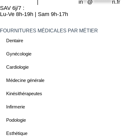
06 49 800 203
|
09 80 32 32 25
in
**
@
*********
ri.fr
SAV 6j/7 :
Lu-Ve 8h-19h | Sam 9h-17h
FOURNITURES MÉDICALES PAR MÉTIER
Dentaire
Gynécologie
Cardiologie
Médecine générale
Kinésithérapeutes
Infirmerie
Podologie
Esthétique