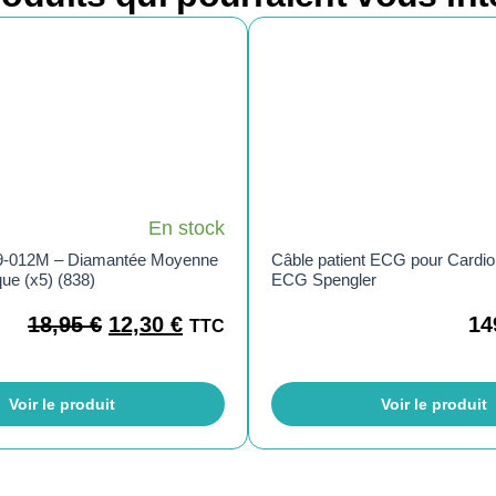
En stock
9-012M – Diamantée Moyenne
Câble patient ECG pour Cardi
que (x5) (838)
ECG Spengler
18,95
€
12,30
€
14
TTC
Voir le produit
Voir le produit