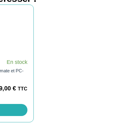
En stock
omate et PC-
9,00
€
TTC