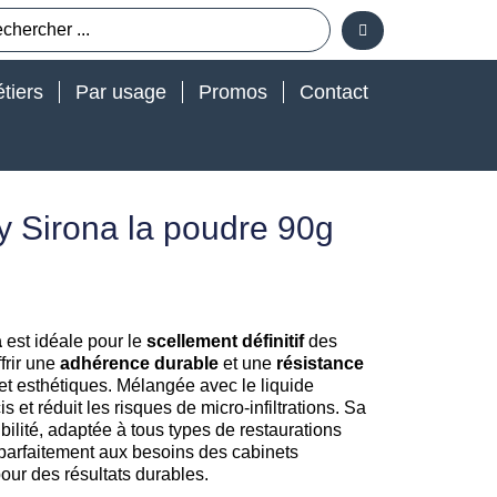
tiers
Par usage
Promos
Contact
y Sirona la poudre 90g
a
est idéale pour le
scellement définitif
des
frir une
adhérence durable
et une
résistance
s et esthétiques. Mélangée avec le liquide
 et réduit les risques de micro-infiltrations. Sa
ilité, adaptée à tous types de restaurations
 parfaitement aux besoins des cabinets
pour des résultats durables.