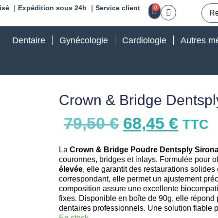
isé ｜Expédition sous 24h ｜Service client
0
Dentaire
Gynécologie
Cardiologie
Autres mé
Crown & Bridge Dentspl
79,50
€
68,45
€
TTC
La
Crown & Bridge Poudre Dentsply Siron
couronnes, bridges et inlays. Formulée pour of
élevée
, elle garantit des restaurations solide
correspondant, elle permet un ajustement précis
composition assure une excellente biocompatib
fixes. Disponible en boîte de 90g, elle répond
dentaires professionnels. Une solution fiable 
En stock