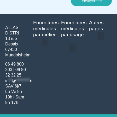
Envoyer
Fournitures
Fournitures
Autres
ATLAS
médicales
médicales
pages
DISTRI
par métier
par usage
13 rue
Desaix
Politique de confidentialité | Atlas Distri
Conditions générales de vente
Actualités matériel dentaire – Nouveautés & infos | Atlas Distri
Politique de cookies (UE) – RGPD & gestion des données Atlas
Livraison rapide & retours faciles – Conditions Atlas Distri
67450
Médecine générale
Bien-être – Entretien
Mundolsheim
Gants & protections
Instrumentations & pansements
Mobilier & founitures
Hygiène & entretien
Bien-être & autonomie
Diagnostics & urgences
06 49 800
203
|
09 80
32 32 25
in
**
@
*********
ri.fr
SAV 6j/7 :
Lu-Ve 8h-
19h | Sam
9h-17h