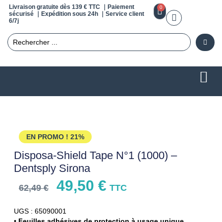
Livraison gratuite dès 139 € TTC ｜Paiement
0
sécurisé ｜Expédition sous 24h ｜Service client
6/7j
EN PROMO !
21%
Disposa-Shield Tape N°1 (1000) –
Dentsply Sirona
49,50
€
62,49
€
TTC
UGS : 65090001
•
Feuilles adhésives de protection à usage unique