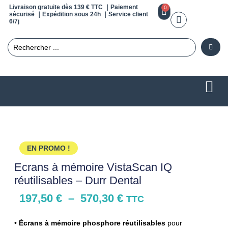
Livraison gratuite dès 139 € TTC ｜Paiement
0
sécurisé ｜Expédition sous 24h ｜Service client
6/7j
EN PROMO !
Ecrans à mémoire VistaScan IQ
réutilisables – Durr Dental
197,50
€
–
570,30
€
TTC
•
Écrans à mémoire phosphore réutilisables
pour