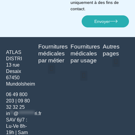
uniquement à des fins de
contact.
Envoyer
Fournitures
Fournitures
Autres
ATLAS
médicales
médicales
pages
DISTRI
par métier
par usage
13 rue
Desaix
Politique de confidentialité | Atlas Distri
Conditions générales de vente
Actualités matériel dentaire – Nouveautés & infos | Atlas Distri
Politique de cookies (UE) – RGPD & gestion des données Atlas
Livraison rapide & retours faciles – Conditions Atlas Distri
67450
Médecine générale
Bien-être – Entretien
Mundolsheim
Gants & protections
Instrumentations & pansements
Mobilier & founitures
Hygiène & entretien
Bien-être & autonomie
Diagnostics & urgences
06 49 800
203
|
09 80
32 32 25
in
**
@
*********
ri.fr
SAV 6j/7 :
Lu-Ve 8h-
19h | Sam