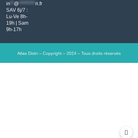
in
**
@
*********
ri.fr
SAV 6j/7 :
Lu-Ve 8h-
19h | Sam
9h-17h
Atlas Distri – Copyright – 2024 – Tous droits réservés