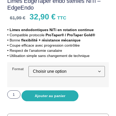
Limes EdgeTaper endo stériles NiTi –
EdgeEndo
32,90
€
61,99
€
TTC
•
Limes endodontiques NiTi en rotation continue
• Compatible protocole
ProTaper® / ProTaper Gold®
• Bonne
flexibilité + résistance mécanique
• Coupe efficace avec progression contrôlée
• Respect de l’anatomie canalaire
• Utilisation simple sans changement de technique
Format
Ajouter au panier