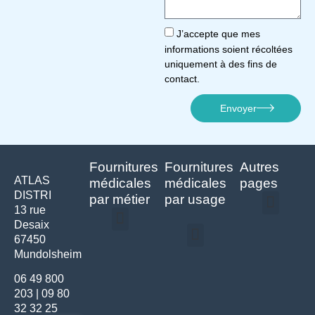
J’accepte que mes
informations soient récoltées
uniquement à des fins de
contact.
Envoyer
Fournitures
Fournitures
Autres
ATLAS
médicales
médicales
pages
DISTRI
par métier
par usage
13 rue
Desaix
Politique de confidentialité | Atlas Distri
Conditions générales de vente
Actualités matériel dentaire – Nouveautés & infos | Atlas Distri
Politique de cookies (UE) – RGPD & gestion des données Atlas
Livraison rapide & retours faciles – Conditions Atlas Distri
67450
Médecine générale
Bien-être – Entretien
Mundolsheim
Gants & protections
Instrumentations & pansements
Mobilier & founitures
Hygiène & entretien
Bien-être & autonomie
Diagnostics & urgences
06 49 800
203
|
09 80
32 32 25