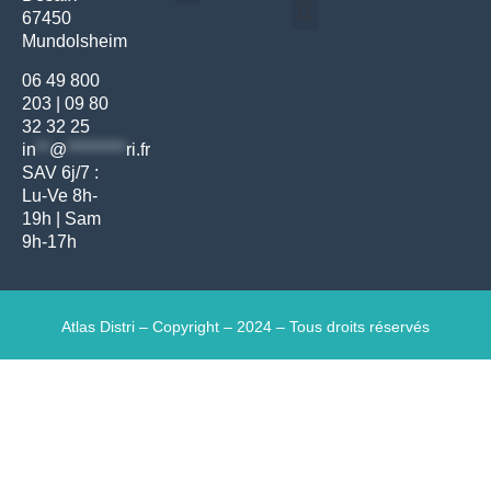
67450
Médecine générale
Bien-être – Entretien
Mundolsheim
Gants & protections
Instrumentations & pansements
Mobilier & founitures
Hygiène & entretien
Bien-être & autonomie
Diagnostics & urgences
06 49 800
203
|
09 80
32 32 25
in
**
@
*********
ri.fr
SAV 6j/7 :
Lu-Ve 8h-
19h | Sam
9h-17h
Atlas Distri – Copyright – 2024 – Tous droits réservés