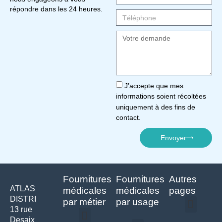
répondre dans les 24 heures.
J’accepte que mes
informations soient récoltées
uniquement à des fins de
contact.
Envoyer
Fournitures
Fournitures
Autres
ATLAS
médicales
médicales
pages
DISTRI
par métier
par usage
13 rue
Desaix
Politique de confidentialité | Atlas Distri
Conditions générales de vente
Actualités matériel dentaire – Nouveautés & infos | Atlas Distri
Politique de cookies (UE) – RGPD & gestion des données Atlas
Livraison rapide & retours faciles – Conditions Atlas Distri