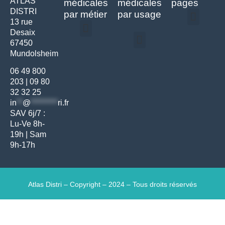
ATLAS
médicales
médicales
pages
DISTRI
par métier
par usage
13 rue
Desaix
Politique de confidentialité | Atlas Distri
Conditions générales de vente
Actualités matériel dentaire – Nouveautés & infos | Atlas Distri
Politique de cookies (UE) – RGPD & gestion des données Atlas
Livraison rapide & retours faciles – Conditions Atlas Distri
67450
Médecine générale
Bien-être – Entretien
Mundolsheim
Gants & protections
Instrumentations & pansements
Mobilier & founitures
Hygiène & entretien
Bien-être & autonomie
Diagnostics & urgences
06 49 800
203
|
09 80
32 32 25
in
**
@
*********
ri.fr
SAV 6j/7 :
Lu-Ve 8h-
19h | Sam
9h-17h
Atlas Distri – Copyright – 2024 – Tous droits réservés