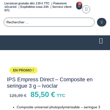
Livraison gratuite dès 139 € TTC ｜Paiement
0
sécurisé ｜Expédition sous 24h ｜Service client
6/7j
EN PROMO !
IPS Empress Direct – Composite en
seringue 3 g – Ivoclar
85,50
€
126,99
€
TTC
Composite universel photopolymérisable – seringue 3