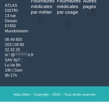
Fournitures
Fournitures
Autres
ATLAS
médicales
médicales
pages
DISTRI
par métier
par usage
13 rue
Desaix
Politique de confidentialité | Atlas Distri
Conditions générales de vente
Actualités matériel dentaire – Nouveautés & infos | Atlas Distri
Politique de cookies (UE) – RGPD & gestion des données Atlas
Livraison rapide & retours faciles – Conditions Atlas Distri
67450
Médecine générale
Bien-être – Entretien
Mundolsheim
Gants & protections
Instrumentations & pansements
Mobilier & founitures
Hygiène & entretien
Bien-être & autonomie
Diagnostics & urgences
06 49 800
203
|
09 80
32 32 25
in
**
@
*********
ri.fr
SAV 6j/7 :
Lu-Ve 8h-
19h | Sam
9h-17h
Atlas Distri – Copyright – 2024 – Tous droits réservés