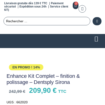
Livraison gratuite dès 139 € TTC ｜Paiement
0
sécurisé ｜Expédition sous 24h ｜Service client
6/7j
EN PROMO !
14%
Enhance Kit Complet – finition &
polissage – Dentsply Sirona
209,90
€
242,99
€
TTC
UGS : 662020