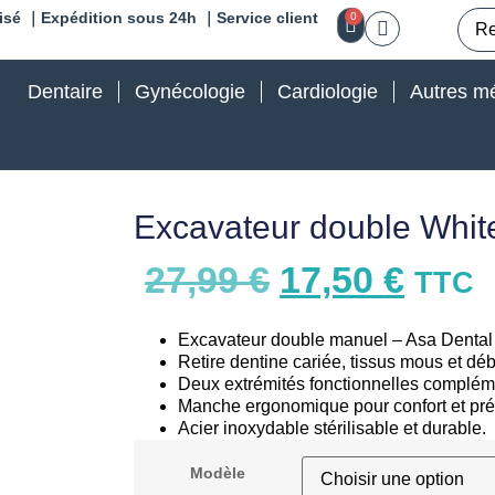
isé ｜Expédition sous 24h ｜Service client
0
Dentaire
Gynécologie
Cardiologie
Autres mé
Excavateur double White
27,99
€
17,50
€
TTC
Excavateur double manuel – Asa Dental 
Retire dentine cariée, tissus mous et déb
Deux extrémités fonctionnelles complém
Manche ergonomique pour confort et pré
Acier inoxydable stérilisable et durable.
Modèle