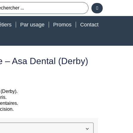
tiers
Par usage
Promos
Contact
 – Asa Dental (Derby)
(Derby).
ris.
entaires.
cision.