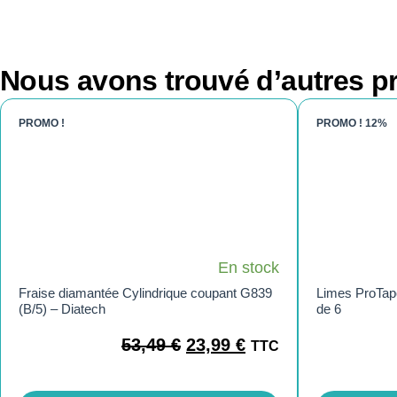
Nous avons trouvé d’autres pr
PROMO !
PROMO !
12%
En stock
Fraise diamantée Cylindrique coupant G839
Limes ProTap
(B/5) – Diatech
de 6
53,49
€
23,99
€
TTC