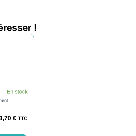
éresser !
En stock
ment
3,70
€
TTC