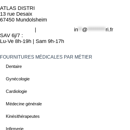
ATLAS DISTRI
13 rue Desaix
67450 Mundolsheim
06 49 800 203
|
09 80 32 32 25
in
**
@
*********
ri.fr
SAV 6j/7 :
Lu-Ve 8h-19h | Sam 9h-17h
FOURNITURES MÉDICALES PAR MÉTIER
Dentaire
Gynécologie
Cardiologie
Médecine générale
Kinésithérapeutes
Infirmerie