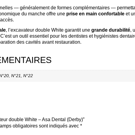
nnelles — généralement de formes complémentaires — permettant 
rgonomique du manche offre une
prise en main confortable
et u
’accès.
ale
, l’excavateur double White garantit une
grande durabilité
, 
 C’est un outil essentiel pour les dentistes et hygiénistes denta
paration des cavités avant restauration.
ÉMENTAIRES
 N°20, N°21, N°22
ateur double White – Asa Dental (Derby)”
amps obligatoires sont indiqués avec
*