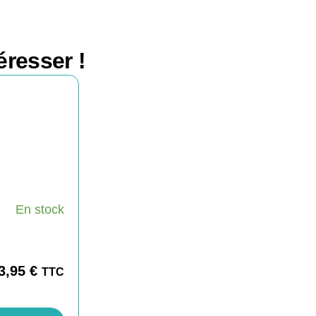
éresser !
En stock
3,95
€
TTC