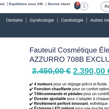
isé ｜Expédition sous 24h ｜Service client
0
Dentaire
Gynécologie
Cardiologie
Autres mé
Fauteuil Cosmétique Éle
AZZURRO 708B EXCLUS
3.450,00
€
2.390,00
✔️
4 moteurs
pour un réglage précis et fluide.
✔️
Fonction chauffante
pour un confort optim
✔️
Télécommande et pédales
pour un contrôl
✔️
Dossier ajustable
pour s’adapter à chaque
✔️
Revêtement perforé innovant
, esthétique 
✔️
Éclairage LED intégré
pour une touche mo