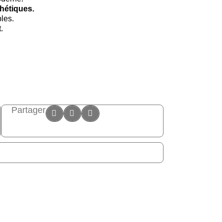
thétiques.
les.
.
Partager