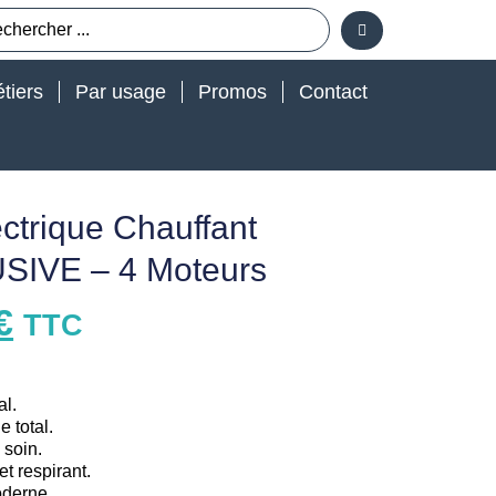
tiers
Par usage
Promos
Contact
ctrique Chauffant
IVE – 4 Moteurs
€
TTC
al.
e total.
 soin.
et respirant.
derne.