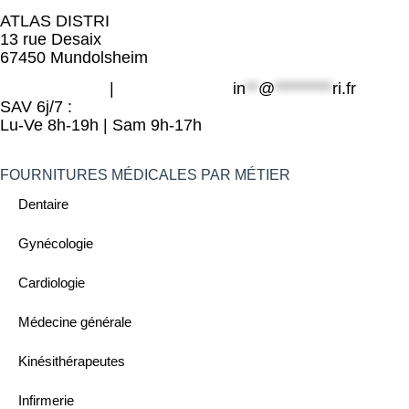
ATLAS DISTRI
13 rue Desaix
67450 Mundolsheim
06 49 800 203
|
09 80 32 32 25
in
**
@
*********
ri.fr
SAV 6j/7 :
Lu-Ve 8h-19h | Sam 9h-17h
FOURNITURES MÉDICALES PAR MÉTIER
Dentaire
Gynécologie
Cardiologie
Médecine générale
Kinésithérapeutes
Infirmerie