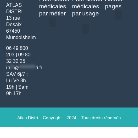
ATLAS
médicales
médicales
pages
DISTRI
par métier
par usage
13 rue
Desaix
Politique de confidentialité | Atlas Distri
Conditions générales de vente
Actualités matériel dentaire – Nouveautés & infos | Atlas Distri
Politique de cookies (UE) – RGPD & gestion des données Atlas
Livraison rapide & retours faciles – Conditions Atlas Distri
67450
Médecine générale
Bien-être – Entretien
Mundolsheim
Gants & protections
Instrumentations & pansements
Mobilier & founitures
Hygiène & entretien
Bien-être & autonomie
Diagnostics & urgences
06 49 800
203
|
09 80
32 32 25
in
**
@
*********
ri.fr
SAV 6j/7 :
Lu-Ve 8h-
19h | Sam
9h-17h
Atlas Distri – Copyright – 2024 – Tous droits réservés