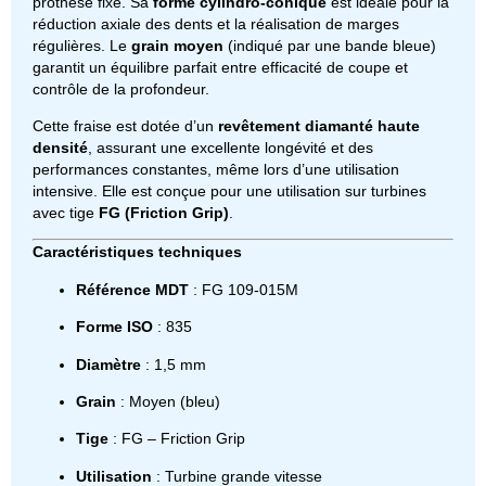
prothèse fixe. Sa
forme cylindro-conique
est idéale pour la
réduction axiale des dents et la réalisation de marges
régulières. Le
grain moyen
(indiqué par une bande bleue)
garantit un équilibre parfait entre efficacité de coupe et
contrôle de la profondeur.
Cette fraise est dotée d’un
revêtement diamanté haute
densité
, assurant une excellente longévité et des
performances constantes, même lors d’une utilisation
intensive. Elle est conçue pour une utilisation sur turbines
avec tige
FG (Friction Grip)
.
Caractéristiques techniques
Référence MDT
: FG 109-015M
Forme ISO
: 835
Diamètre
: 1,5 mm
Grain
: Moyen (bleu)
Tige
: FG – Friction Grip
Utilisation
: Turbine grande vitesse