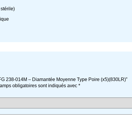
stérile)
tique
ise FG 238-014M – Diamantée Moyenne Type Poire (x5)(830LR)”
amps obligatoires sont indiqués avec
*