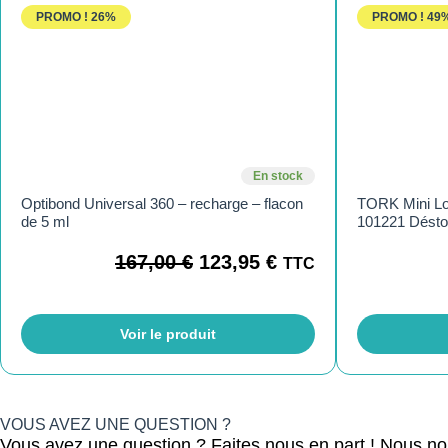
PROMO !
26%
PROMO !
49
En stock
Optibond Universal 360 – recharge – flacon
TORK Mini Lot
de 5 ml
101221 Dést
167,00
€
123,95
€
TTC
Voir le produit
VOUS AVEZ UNE QUESTION ?
Vous avez une question ? Faites nous en part ! Nous n