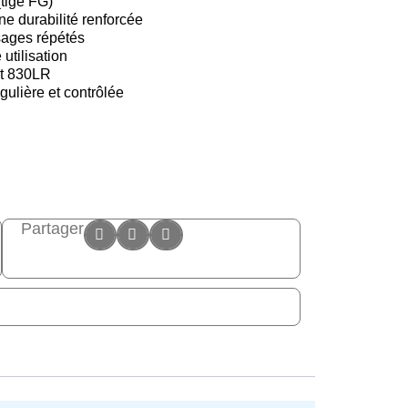
(tige FG)
 durabilité renforcée
sages répétés
 utilisation
et 830LR
gulière et contrôlée
Partager