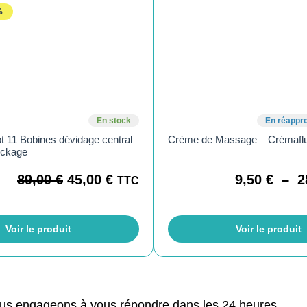
%
En stock
En réappr
 11 Bobines dévidage central
Crème de Massage – Crémaflu
ockage
89,00
€
45,00
€
9,50
€
–
2
TTC
Voir le produit
Voir le produit
ous engageons à vous répondre dans les 24 heures.