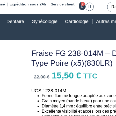
isé ｜Expédition sous 24h ｜Service client
0
Dentaire
Gynécologie
Cardiologie
Autres mé
Fraise FG 238-014M – 
Type Poire (x5)(830LR)
15,50
€
TTC
22,90
€
UGS : 238-014M
Forme flamme longue adaptée aux zones
Grain moyen (bande bleue) pour une cou
Diamètre 1,4 mm : équilibre entre précis
Excellente visibilité et accès lors des p