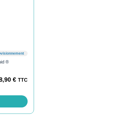
ovisionnement
id ®
8,90
€
TTC