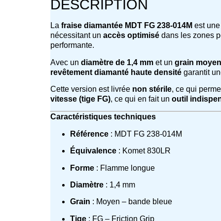
DESCRIPTION
La
fraise diamantée MDT FG 238-014M
est une
nécessitant un
accès optimisé
dans les zones po
performante.
Avec un
diamètre de 1,4 mm
et un
grain moye
revêtement diamanté haute densité
garantit u
Cette version est livrée
non stérile
, ce qui perm
vitesse (tige FG)
, ce qui en fait un
outil indispe
Caractéristiques techniques
Référence
: MDT FG 238-014M
Équivalence
: Komet 830LR
Forme
: Flamme longue
Diamètre
: 1,4 mm
Grain
: Moyen – bande bleue
Tige
: FG – Friction Grip