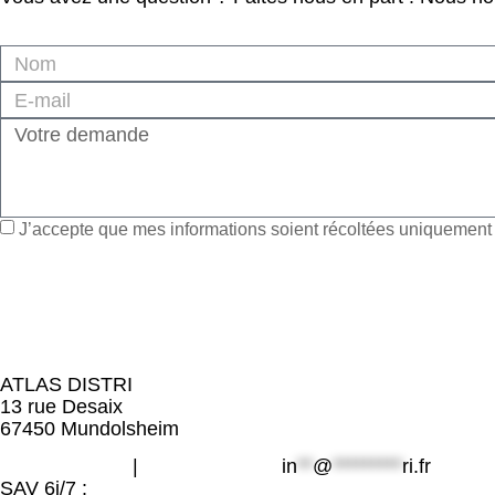
J’accepte que mes informations soient récoltées uniquement à
ATLAS DISTRI
13 rue Desaix
67450 Mundolsheim
06 49 800 203
|
09 80 32 32 25
in
**
@
*********
ri.fr
SAV 6j/7 :