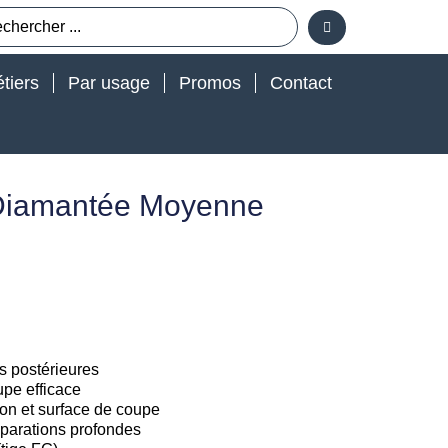
tiers
Par usage
Promos
Contact
Diamantée Moyenne
 postérieures
pe efficace
ion et surface de coupe
réparations profondes