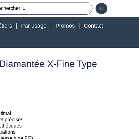
tiers
Par usage
Promos
Contact
 Diamantée X-Fine Type
timal
et précises
rothétiques
arations
tesse (tige FG)