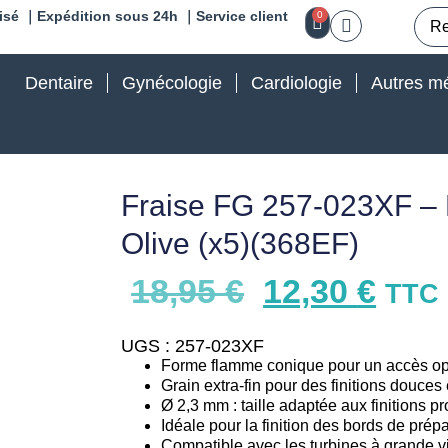
isé ｜Expédition sous 24h ｜Service client
0
Dentaire
Gynécologie
Cardiologie
Autres mé
Fraise FG 257-023XF –
Olive (x5)(368EF)
18,95
€
12,30
€
TTC
UGS : 257-023XF
Forme flamme conique pour un accès op
Grain extra-fin pour des finitions douces 
Ø 2,3 mm : taille adaptée aux finitions p
Idéale pour la finition des bords de prép
Compatible avec les turbines à grande vi