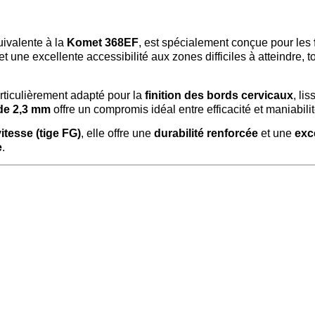
uivalente à la
Komet 368EF
, est spécialement conçue pour les
et une excellente accessibilité aux zones difficiles à atteindre, 
rticulièrement adapté pour la
finition des bords cervicaux
, li
de 2,3 mm
offre un compromis idéal entre efficacité et maniabilit
itesse (tige FG)
, elle offre une
durabilité renforcée
et une
exc
e
.