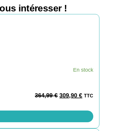
ous intéresser !
En stock
364,99
€
309,90
€
TTC