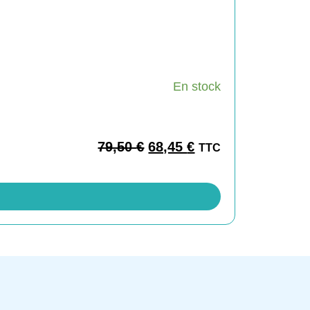
En stock
79,50
€
68,45
€
TTC