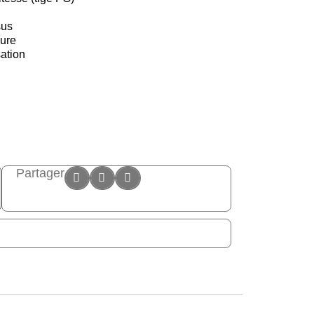
sus
eure
ation
Partager