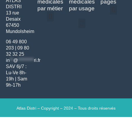
ATLAS
médicales
médicales
pages
DISTRI
par métier
par usage
13 rue
Desaix
Politique de confidentialité | Atlas Distri
Conditions générales de vente
Actualités matériel dentaire – Nouveautés & infos | Atlas Distri
Politique de cookies (UE) – RGPD & gestion des données Atlas
Livraison rapide & retours faciles – Conditions Atlas Distri
67450
Médecine générale
Bien-être – Entretien
Mundolsheim
Gants & protections
Instrumentations & pansements
Mobilier & founitures
Hygiène & entretien
Bien-être & autonomie
Diagnostics & urgences
06 49 800
203
|
09 80
32 32 25
in
**
@
*********
ri.fr
SAV 6j/7 :
Lu-Ve 8h-
19h | Sam
9h-17h
Atlas Distri – Copyright – 2024 – Tous droits réservés