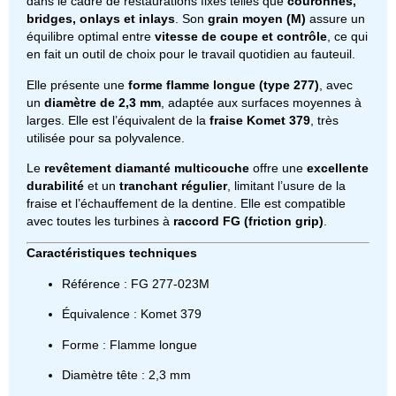
dans le cadre de restaurations fixes telles que
couronnes,
bridges, onlays et inlays
. Son
grain moyen (M)
assure un
équilibre optimal entre
vitesse de coupe et contrôle
, ce qui
en fait un outil de choix pour le travail quotidien au fauteuil.
Elle présente une
forme flamme longue (type 277)
, avec
un
diamètre de 2,3 mm
, adaptée aux surfaces moyennes à
larges. Elle est l’équivalent de la
fraise Komet 379
, très
utilisée pour sa polyvalence.
Le
revêtement diamanté multicouche
offre une
excellente
durabilité
et un
tranchant régulier
, limitant l’usure de la
fraise et l’échauffement de la dentine. Elle est compatible
avec toutes les turbines à
raccord FG (friction grip)
.
Caractéristiques techniques
Référence : FG 277-023M
Équivalence : Komet 379
Forme : Flamme longue
Diamètre tête : 2,3 mm