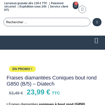
Livraison gratuite dès 139 € TTC ｜Paiement
0
sécurisé ｜Expédition sous 24h ｜Service client
6/7j
EN PROMO !
Fraises diamantées Coniques bout rond
G850 (B/5) – Diatech
23,99
€
53,49
€
TTC
• Fraises diamantées
coniques à bout rond (G850)
.