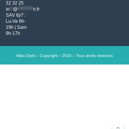
32 32 25
in
**
@
*********
ri.fr
SAV 6j/7 :
Lu-Ve 8h-
19h | Sam
9h-17h
Atlas Distri – Copyright – 2024 – Tous droits réservés