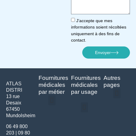
J’accepte que mes
informations soient récoltées
uniquement à des fins de
contact.
Envoyer
Fournitures
Fournitures
Autres
ATLAS
médicales
médicales
pages
DISTRI
par métier
par usage
13 rue
Desaix
Politique de confidentialité | Atlas Distri
Conditions générales de vente
Actualités matériel dentaire – Nouveautés & infos | Atlas Distri
Politique de cookies (UE) – RGPD & gestion des données Atlas
Livraison rapide & retours faciles – Conditions Atlas Distri
67450
Médecine générale
Bien-être – Entretien
Mundolsheim
Gants & protections
Instrumentations & pansements
Mobilier & founitures
Hygiène & entretien
Bien-être & autonomie
Diagnostics & urgences
06 49 800
203
|
09 80