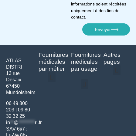
informations soient récoltées
uniquement à des fins de
contact.
Envoyer
Fournitures
Fournitures
Autres
ATLAS
médicales
médicales
pages
DISTRI
par métier
par usage
13 rue
Desaix
Politique de confidentialité | Atlas Distri
Conditions générales de vente
Actualités matériel dentaire – Nouveautés & infos | Atlas Distri
Politique de cookies (UE) – RGPD & gestion des données Atlas
Livraison rapide & retours faciles – Conditions Atlas Distri
67450
Médecine générale
Bien-être – Entretien
Mundolsheim
Gants & protections
Instrumentations & pansements
Mobilier & founitures
Hygiène & entretien
Bien-être & autonomie
Diagnostics & urgences
06 49 800
203
|
09 80
32 32 25
in
**
@
*********
ri.fr
SAV 6j/7 :
Lu-Ve 8h-