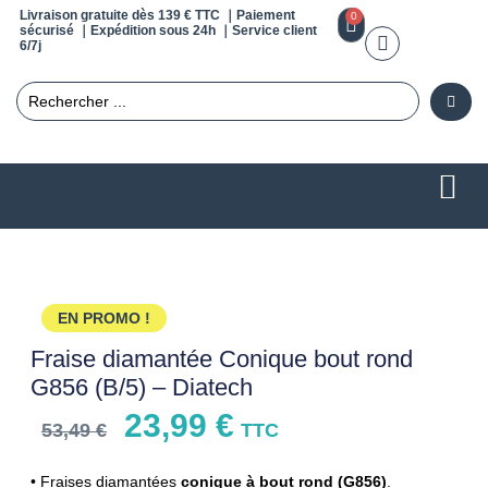
Livraison gratuite dès 139 € TTC ｜Paiement
0
sécurisé ｜Expédition sous 24h ｜Service client
6/7j
EN PROMO !
Fraise diamantée Conique bout rond
G856 (B/5) – Diatech
23,99
€
53,49
€
TTC
• Fraises diamantées
conique à bout rond (G856)
.