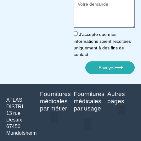
J’accepte que mes
informations soient récoltées
uniquement à des fins de
contact.
Envoyer
Fournitures
Fournitures
Autres
ATLAS
médicales
médicales
pages
DISTRI
par métier
par usage
13 rue
Desaix
Politique de confidentialité | Atlas Distri
Conditions générales de vente
Actualités matériel dentaire – Nouveautés & infos | Atlas Distri
Politique de cookies (UE) – RGPD & gestion des données Atlas
Livraison rapide & retours faciles – Conditions Atlas Distri
67450
Médecine générale
Bien-être – Entretien
Mundolsheim
Gants & protections
Instrumentations & pansements
Mobilier & founitures
Hygiène & entretien
Bien-être & autonomie
Diagnostics & urgences