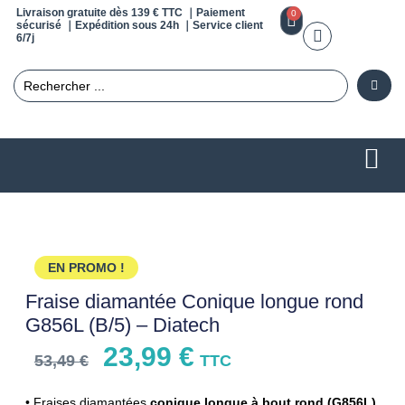
Livraison gratuite dès 139 € TTC ｜Paiement
0
sécurisé ｜Expédition sous 24h ｜Service client
6/7j
EN PROMO !
Fraise diamantée Conique longue rond
G856L (B/5) – Diatech
23,99
€
53,49
€
TTC
• Fraises diamantées
conique longue à bout rond (G856L).