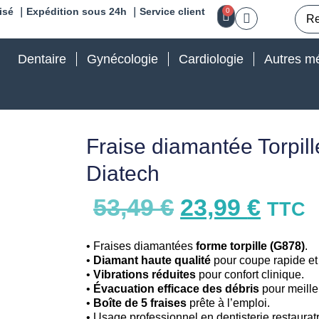
isé ｜Expédition sous 24h ｜Service client
0
Dentaire
Gynécologie
Cardiologie
Autres mé
Fraise diamantée Torpill
Diatech
53,49
€
23,99
€
TTC
• Fraises diamantées
forme torpille (G878)
.
•
Diamant haute qualité
pour coupe rapide et
•
Vibrations réduites
pour confort clinique.
•
Évacuation efficace des débris
pour meilleu
•
Boîte de 5 fraises
prête à l’emploi.
• Usage professionnel en dentisterie restauratr