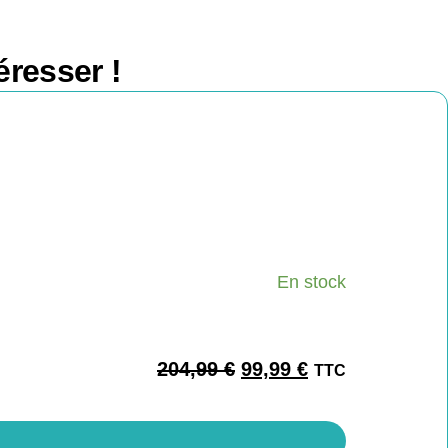
éresser !
En stock
204,99
€
99,99
€
TTC