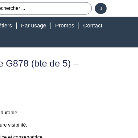
tiers
Par usage
Promos
Contact
e G878 (bte de 5) –
 durable.
re visibilité.
ice et conservatrice.