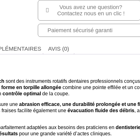
Vous avez une question?
Contactez nous en un clic !
Paiement sécurisé garanti
PLÉMENTAIRES
AVIS (0)
ch
sont des instruments rotatifs dentaires professionnels conçu
r
forme en torpille allongée
combine une pointe effilée et un co
un
contrôle optimal
de la coupe.
sure une
abrasion efficace, une durabilité prolongée et une fi
 fraises facilite également une
évacuation fluide des débris
, 
 parfaitement adaptées aux besoins des praticiens en
dentisteri
ésultats
pour une grande variété d’actes cliniques.