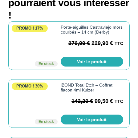
pourraient vous intéresser
!
Porte-aiguilles Castraviejo mors
PROMO !
17%
courbés – 14 cm (Derby)
276,99
€
229,90
€
TTC
Voir le produit
En stock
iBOND Total Etch – Coffret
PROMO !
30%
flacon 4ml Kulzer
142,20
€
99,50
€
TTC
Voir le produit
En stock