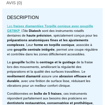
AVIS (0)
DESCRIPTION
Les
fraises diamantées Torpille conique avec goupille
G878KP
de
Diatech
sont des instruments rotatifs
dentaires de
haute précision
, spécialement conçus pour les
préparations anatomiques fines et les ajustements
complexes
. Leur
forme en torpille conique
, associée à
une
goupille centrale intégrée
, permet une coupe régulière
et contrôlée dans les zones difficilement accessibles.
La
goupille
facilite la
centrage et le guidage
de la fraise
lors des mouvements, améliorant la régularité des
préparations et la qualité des surfaces travaillées. Le
revêtement diamanté
assure une
abrasion efficace et
durable
, avec une finition de surface lisse, réduisant les
vibrations pour un meilleur confort clinique.
Conditionnées en
boîte de 5 fraises
, ces instruments
répondent parfaitement aux besoins des praticiens en
dentisterie restauratrice, conservatrice et prothétique
,