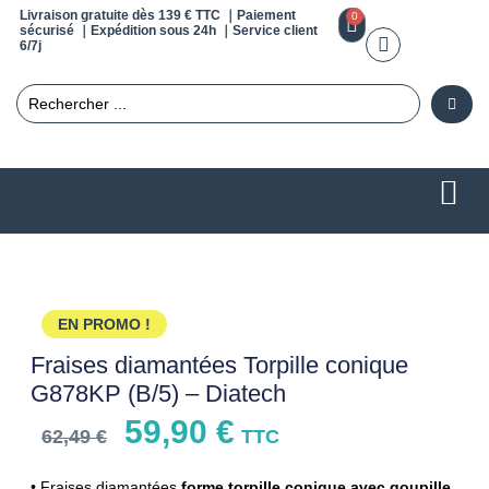
Livraison gratuite dès 139 € TTC ｜Paiement
0
sécurisé ｜Expédition sous 24h ｜Service client
6/7j
EN PROMO !
Fraises diamantées Torpille conique
G878KP (B/5) – Diatech
59,90
€
62,49
€
TTC
• Fraises diamantées
forme torpille conique avec goupille