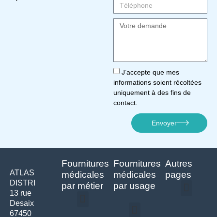
J’accepte que mes
informations soient récoltées
uniquement à des fins de
contact.
Envoyer
Fournitures
Fournitures
Autres
ATLAS
médicales
médicales
pages
DISTRI
par métier
par usage
13 rue
Desaix
Politique de confidentialité | Atlas Distri
Conditions générales de vente
Actualités matériel dentaire – Nouveautés & infos | Atlas Distri
Politique de cookies (UE) – RGPD & gestion des données Atlas
Livraison rapide & retours faciles – Conditions Atlas Distri
67450
Médecine générale
Bien-être – Entretien