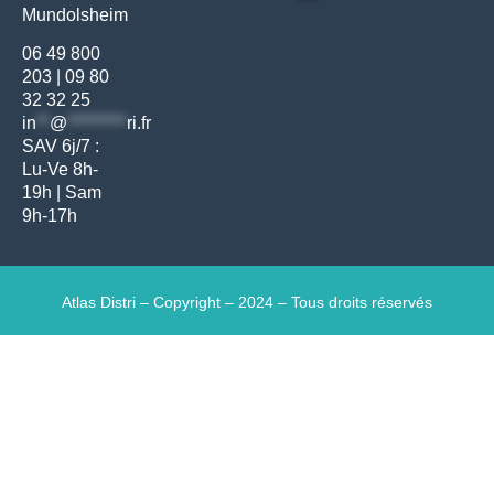
Mundolsheim
Gants & protections
Instrumentations & pansements
Mobilier & founitures
Hygiène & entretien
Bien-être & autonomie
Diagnostics & urgences
06 49 800
203
|
09 80
32 32 25
in
**
@
*********
ri.fr
SAV 6j/7 :
Lu-Ve 8h-
19h | Sam
9h-17h
Atlas Distri – Copyright – 2024 – Tous droits réservés