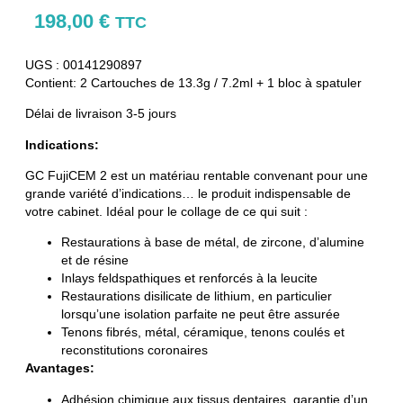
198,00
€
TTC
UGS : 00141290897
Contient: 2 Cartouches de 13.3g / 7.2ml + 1 bloc à spatuler
Délai de livraison 3-5 jours
Indications:
GC FujiCEM 2 est un matériau rentable convenant pour une
grande variété d’indications… le produit indispensable de
votre cabinet. Idéal pour le collage de ce qui suit :
Restaurations à base de métal, de zircone, dʼalumine
et de résine
Inlays feldspathiques et renforcés à la leucite
Restaurations disilicate de lithium, en particulier
lorsquʼune isolation parfaite ne peut être assurée
Tenons fibrés, métal, céramique, tenons coulés et
reconstitutions coronaires
Avantages:
Adhésion chimique aux tissus dentaires, garantie dʼun