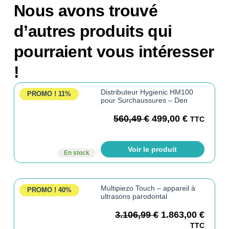
Nous avons trouvé
d’autres produits qui
pourraient vous intéresser
!
Distributeur Hygienic HM100
PROMO !
11%
pour Surchaussures – Den
560,49
€
499,00
€
TTC
Voir le produit
En stock
Multipiezo Touch – appareil à
PROMO !
40%
ultrasons parodontal
3.106,99
€
1.863,00
€
TTC