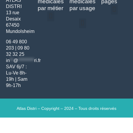
ATLAS
médicales
médicales
pages
DISTRI
par métier
par usage
13 rue
Desaix
Politique de confidentialité | Atlas Distri
Conditions générales de vente
Actualités matériel dentaire – Nouveautés & infos | Atlas Distri
Politique de cookies (UE) – RGPD & gestion des données Atlas
Livraison rapide & retours faciles – Conditions Atlas Distri
67450
Médecine générale
Bien-être – Entretien
Mundolsheim
Gants & protections
Instrumentations & pansements
Mobilier & founitures
Hygiène & entretien
Bien-être & autonomie
Diagnostics & urgences
06 49 800
203
|
09 80
32 32 25
in
**
@
*********
ri.fr
SAV 6j/7 :
Lu-Ve 8h-
19h | Sam
9h-17h
Atlas Distri – Copyright – 2024 – Tous droits réservés