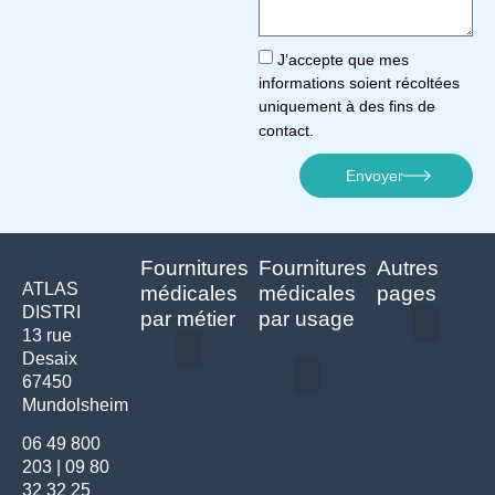
J’accepte que mes
informations soient récoltées
uniquement à des fins de
contact.
Envoyer
Fournitures
Fournitures
Autres
ATLAS
médicales
médicales
pages
DISTRI
par métier
par usage
13 rue
Desaix
Politique de confidentialité | Atlas Distri
Conditions générales de vente
Actualités matériel dentaire – Nouveautés & infos | Atlas Distri
Politique de cookies (UE) – RGPD & gestion des données Atlas
Livraison rapide & retours faciles – Conditions Atlas Distri
67450
Médecine générale
Bien-être – Entretien
Mundolsheim
Gants & protections
Instrumentations & pansements
Mobilier & founitures
Hygiène & entretien
Bien-être & autonomie
Diagnostics & urgences
06 49 800
203
|
09 80
32 32 25