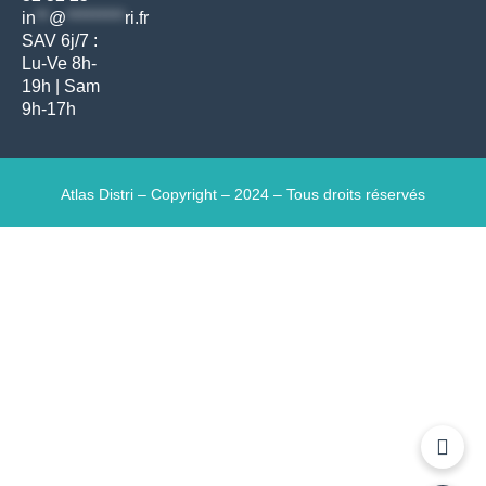
in
**
@
*********
ri.fr
SAV 6j/7 :
Lu-Ve 8h-
19h | Sam
9h-17h
Atlas Distri – Copyright – 2024 – Tous droits réservés