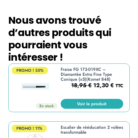
Nous avons trouvé
d’autres produits qui
pourraient vous
intéresser !
Fraise FG 173-019XC –
PROMO !
35%
Diamantée Extra Fine Type
Conique (x5)(Komet 848)
18,95
€
12,30
€
TTC
Voir le produit
En stock
Escalier de rééducation 2 volées
PROMO !
11%
transformable