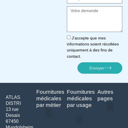
J’accepte que mes
informations soient récoltées
uniquement à des fins de
contact.
Envoyer
Fournitures
Fournitures
Autres
ATLAS
médicales
médicales
pages
DISTRI
par métier
par usage
13 rue
Desaix
Politique de confidentialité | Atlas Distri
Conditions générales de vente
Actualités matériel dentaire – Nouveautés & infos | Atlas Distri
Politique de cookies (UE) – RGPD & gestion des données Atlas
Livraison rapide & retours faciles – Conditions Atlas Distri
67450
Médecine générale
Bien-être – Entretien
Mundolsheim
Gants & protections
Instrumentations & pansements
Mobilier & founitures
Hygiène & entretien
Bien-être & autonomie
Diagnostics & urgences