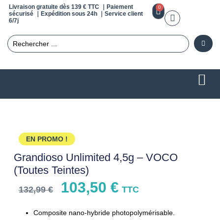
Livraison gratuite dès 139 € TTC ｜Paiement
0
sécurisé ｜Expédition sous 24h ｜Service client
6/7j
EN PROMO !
Grandioso Unlimited 4,5g – VOCO
(Toutes Teintes)
103,50
€
132,99
€
TTC
Composite nano-hybride photopolymérisable.