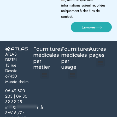
informations soient récoltées
uniquement à des fins de
contact.
Envoyer
Fournitures
Fournitures
Autres
ATLAS
médicales
médicales
pages
DISTRI
par
par
13 rue
métier
usage ​
Desaix
Politique de confidentialité | Atlas Distri
Conditions générales de vente
Actualités matériel dentaire – Nouveautés & infos | Atlas Distri
Politique de cookies (UE) – RGPD & gestion des données Atlas
Livraison rapide & retours faciles – Conditions Atlas Distri
67450
Mundolsheim
Médecine générale
Bien-être – Entretien
Gants & protections
Instrumentations & pansements
Mobilier & founitures
Hygiène & entretien
Bien-être & autonomie
Diagnostics & urgences
06 49 800
203
|
09 80
32 32 25
in
**
@
*********
ri.fr
SAV 6j/7 :