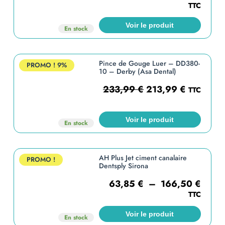
TTC
Voir le produit
En stock
Pince de Gouge Luer – DD380-
PROMO !
9%
10 – Derby (Asa Dental)
233,99
€
213,99
€
TTC
Voir le produit
En stock
AH Plus Jet ciment canalaire
PROMO !
Dentsply Sirona
63,85
€
–
166,50
€
TTC
Voir le produit
En stock