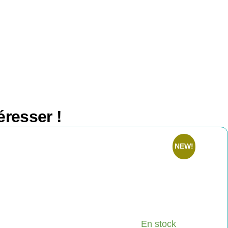
éresser !
NEW!
En stock