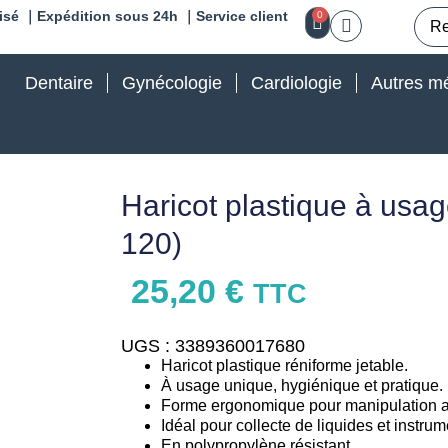
isé ｜Expédition sous 24h ｜Service client
0
Dentaire
Gynécologie
Cardiologie
Autres mé
Haricot plastique à usa
120)
25,20
€
TTC
UGS : 3389360017680
Haricot plastique réniforme jetable.
À usage unique, hygiénique et pratique.
Forme ergonomique pour manipulation a
Idéal pour collecte de liquides et instrum
En polypropylène résistant.