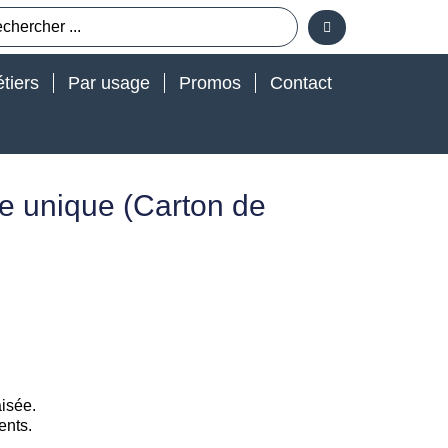
tiers
Par usage
Promos
Contact
ge unique (Carton de
isée.
ents.