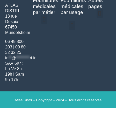
Fournitures
Fournitures
Autres
ATLAS
médicales
médicales
pages
DISTRI
par métier
par usage
13 rue
Desaix
Politique de confidentialité | Atlas Distri
Conditions générales de vente
Actualités matériel dentaire – Nouveautés & infos | Atlas Distri
Politique de cookies (UE) – RGPD & gestion des données Atlas
Livraison rapide & retours faciles – Conditions Atlas Distri
67450
Médecine générale
Bien-être – Entretien
Mundolsheim
Gants & protections
Instrumentations & pansements
Mobilier & founitures
Hygiène & entretien
Bien-être & autonomie
Diagnostics & urgences
06 49 800
203
|
09 80
32 32 25
in
**
@
*********
ri.fr
SAV 6j/7 :
Lu-Ve 8h-
19h | Sam
9h-17h
Atlas Distri – Copyright – 2024 – Tous droits réservés