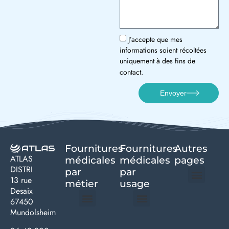
J’accepte que mes
informations soient récoltées
uniquement à des fins de
contact.
Envoyer
Fournitures
Fournitures
Autres
ATLAS
médicales
médicales
pages
DISTRI
par
par
13 rue
métier
usage ​
Desaix
Politique de confidentialité | Atlas Distri
Conditions générales de vente
Actualités matériel dentaire – Nouveautés & infos | Atlas Distri
Politique de cookies (UE) – RGPD & gestion des données Atlas
Livraison rapide & retours faciles – Conditions Atlas Distri
67450
Mundolsheim
Médecine générale
Bien-être – Entretien
Gants & protections
Instrumentations & pansements
Mobilier & founitures
Hygiène & entretien
Bien-être & autonomie
Diagnostics & urgences