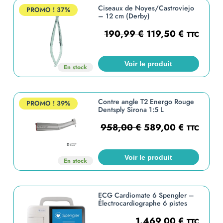
Ciseaux de Noyes/Castroviejo
PROMO !
37%
– 12 cm (Derby)
190,99
€
119,50
€
TTC
Voir le produit
En stock
Contre angle T2 Energo Rouge
PROMO !
39%
Dentsply Sirona 1:5 L
958,00
€
589,00
€
TTC
Voir le produit
En stock
ECG Cardiomate 6 Spengler –
Électrocardiographe 6 pistes
1.469,00
€
TTC