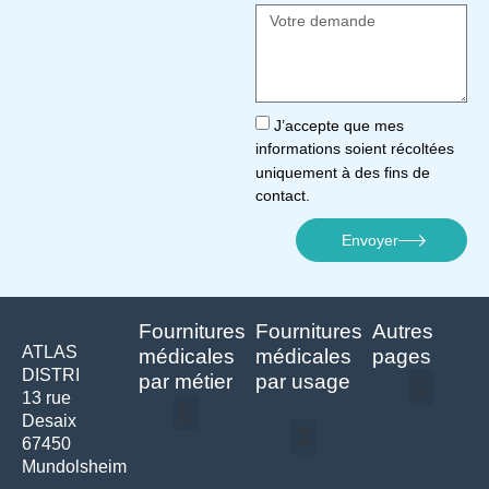
J’accepte que mes
informations soient récoltées
uniquement à des fins de
contact.
Envoyer
Fournitures
Fournitures
Autres
ATLAS
médicales
médicales
pages
DISTRI
par métier
par usage
13 rue
Desaix
Politique de confidentialité | Atlas Distri
Conditions générales de vente
Actualités matériel dentaire – Nouveautés & infos | Atlas Distri
Politique de cookies (UE) – RGPD & gestion des données Atlas
Livraison rapide & retours faciles – Conditions Atlas Distri
67450
Médecine générale
Bien-être – Entretien
Mundolsheim
Gants & protections
Instrumentations & pansements
Mobilier & founitures
Hygiène & entretien
Bien-être & autonomie
Diagnostics & urgences