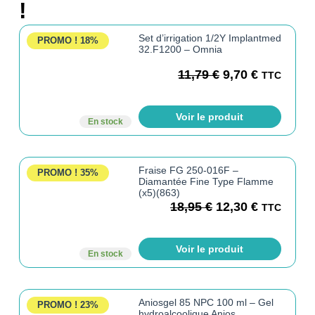
!
Set d’irrigation 1/2Y Implantmed
PROMO !
18%
32.F1200 – Omnia
11,79
€
9,70
€
TTC
Voir le produit
En stock
Fraise FG 250-016F –
PROMO !
35%
Diamantée Fine Type Flamme
(x5)(863)
18,95
€
12,30
€
TTC
Voir le produit
En stock
Aniosgel 85 NPC 100 ml – Gel
PROMO !
23%
hydroalcoolique Anios