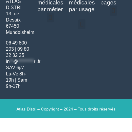
ATLAS
médicales
médicales
pages
DISTRI
par métier
par usage
13 rue
Desaix
Politique de confidentialité | Atlas Distri
Conditions générales de vente
Actualités matériel dentaire – Nouveautés & infos | Atlas Distri
Politique de cookies (UE) – RGPD & gestion des données Atlas
Livraison rapide & retours faciles – Conditions Atlas Distri
67450
Médecine générale
Bien-être – Entretien
Mundolsheim
Gants & protections
Instrumentations & pansements
Mobilier & founitures
Hygiène & entretien
Bien-être & autonomie
Diagnostics & urgences
06 49 800
203
|
09 80
32 32 25
in
**
@
*********
ri.fr
SAV 6j/7 :
Lu-Ve 8h-
19h | Sam
9h-17h
Atlas Distri – Copyright – 2024 – Tous droits réservés