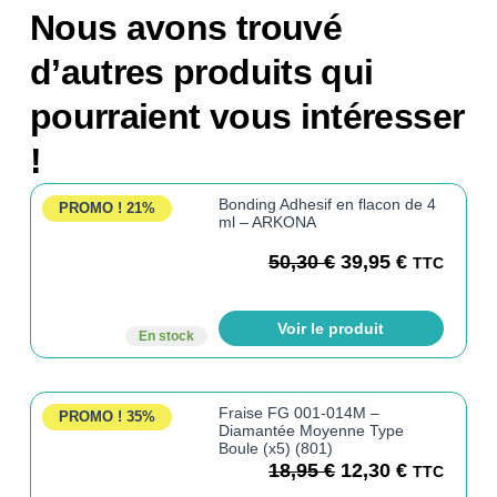
Nous avons trouvé
d’autres produits qui
pourraient vous intéresser
!
Bonding Adhesif en flacon de 4
PROMO !
21%
ml – ARKONA
50,30
€
39,95
€
TTC
Voir le produit
En stock
Fraise FG 001-014M –
PROMO !
35%
Diamantée Moyenne Type
Boule (x5) (801)
18,95
€
12,30
€
TTC