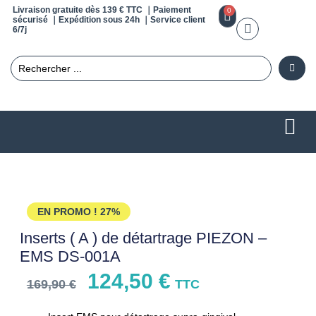
Livraison gratuite dès 139 € TTC ｜Paiement
0
sécurisé ｜Expédition sous 24h ｜Service client
6/7j
EN PROMO !
27%
Inserts ( A ) de détartrage PIEZON –
EMS DS-001A
124,50
€
169,90
€
TTC