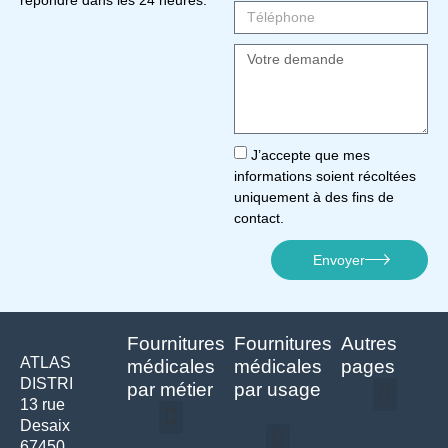
J’accepte que mes
informations soient récoltées
uniquement à des fins de
contact.
Envoyer
Fournitures
Fournitures
Autres
ATLAS
médicales
médicales
pages
DISTRI
par métier
par usage
13 rue
Desaix
Politique de confidentialité | Atlas Distri
Conditions générales de vente
Actualités matériel dentaire – Nouveautés & infos | Atlas Distri
Politique de cookies (UE) – RGPD & gestion des données Atlas
Livraison rapide & retours faciles – Conditions Atlas Distri
67450
Médecine générale
Bien-être – Entretien