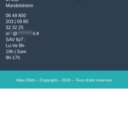
Mundolsheim
Gants & protections
Instrumentations & pansements
Mobilier & founitures
Hygiène & entretien
Bien-être & autonomie
Diagnostics & urgences
06 49 800
203
|
09 80
32 32 25
in
**
@
*********
ri.fr
SAV 6j/7 :
Lu-Ve 8h-
19h | Sam
9h-17h
Atlas Distri – Copyright – 2024 – Tous droits réservés