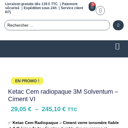
Livraison gratuite dès 139 € TTC ｜Paiement
0
sécurisé ｜Expédition sous 24h ｜Service client
6/7j
EN PROMO !
Ketac Cem radiopaque 3M Solventum –
Ciment VI
29,05
€
–
245,10
€
TTC
✅
Ketac Cem Radiopaque – Ciment verre ionomère fiable