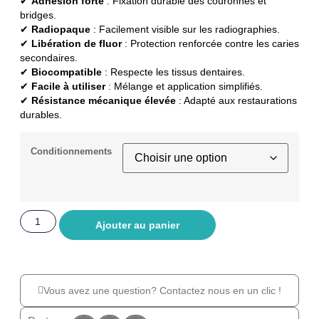
✔
Adhésion forte
: Fixation durable des couronnes et
bridges.
✔
Radiopaque
: Facilement visible sur les radiographies.
✔
Libération de fluor
: Protection renforcée contre les caries
secondaires.
✔
Biocompatible
: Respecte les tissus dentaires.
✔
Facile à utiliser
: Mélange et application simplifiés.
✔
Résistance mécanique élevée
: Adapté aux restaurations
durables.
Conditionnements
Ajouter au panier
Vous avez une question? Contactez nous en un clic !