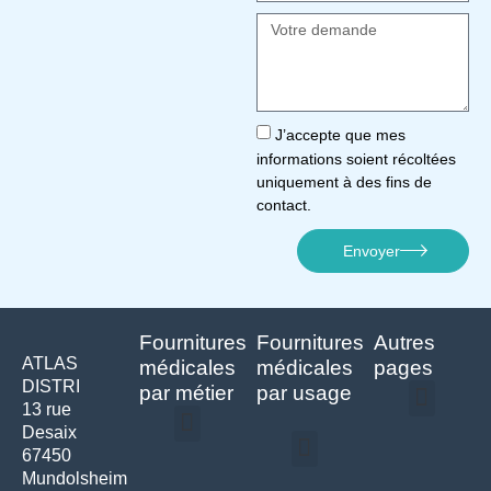
J’accepte que mes
informations soient récoltées
uniquement à des fins de
contact.
Envoyer
Fournitures
Fournitures
Autres
ATLAS
médicales
médicales
pages
DISTRI
par métier
par usage
13 rue
Desaix
Politique de confidentialité | Atlas Distri
Conditions générales de vente
Actualités matériel dentaire – Nouveautés & infos | Atlas Distri
Politique de cookies (UE) – RGPD & gestion des données Atlas
Livraison rapide & retours faciles – Conditions Atlas Distri
67450
Médecine générale
Bien-être – Entretien
Mundolsheim
Gants & protections
Instrumentations & pansements
Mobilier & founitures
Hygiène & entretien
Bien-être & autonomie
Diagnostics & urgences