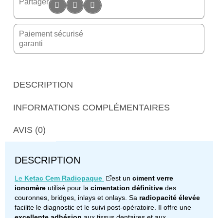
Partager
Paiement sécurisé
garanti
DESCRIPTION
INFORMATIONS COMPLÉMENTAIRES
AVIS (0)
DESCRIPTION
Le
Ketac Cem Radiopaque
est un
ciment verre
ionomère
utilisé pour la
cimentation définitive
des
couronnes, bridges, inlays et onlays. Sa
radiopacité élevée
facilite le diagnostic et le suivi post-opératoire. Il offre une
excellente adhésion
aux tissus dentaires et aux