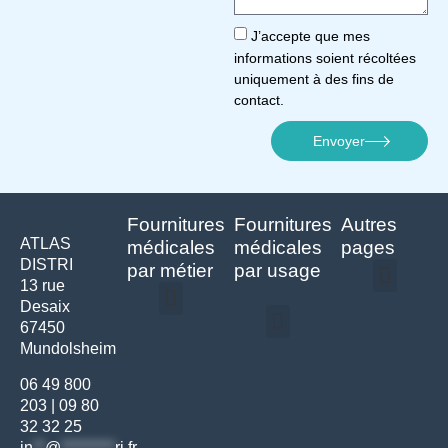
J’accepte que mes
informations soient récoltées
uniquement à des fins de
contact.
Envoyer
Fournitures
Fournitures
Autres
ATLAS
médicales
médicales
pages
DISTRI
par métier
par usage
13 rue
Desaix
Politique de confidentialité | Atlas Distri
Conditions générales de vente
Actualités matériel dentaire – Nouveautés & infos | Atlas Distri
Politique de cookies (UE) – RGPD & gestion des données Atlas
Livraison rapide & retours faciles – Conditions Atlas Distri
67450
Médecine générale
Bien-être – Entretien
Mundolsheim
Gants & protections
Instrumentations & pansements
Mobilier & founitures
Hygiène & entretien
Bien-être & autonomie
Diagnostics & urgences
06 49 800
203
|
09 80
32 32 25
in
**
@
*********
ri.fr