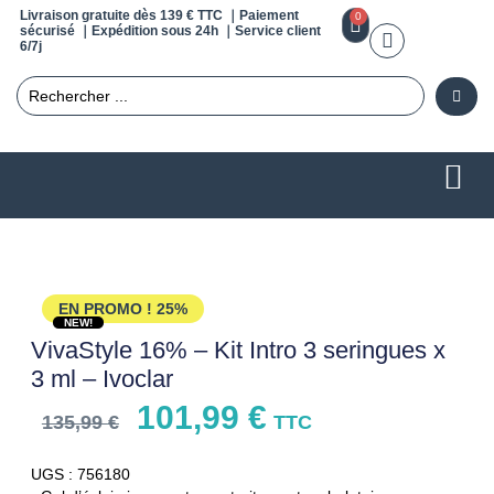
Livraison gratuite dès 139 € TTC ｜Paiement
0
sécurisé ｜Expédition sous 24h ｜Service client
6/7j
EN PROMO !
25%
NEW!
VivaStyle 16% – Kit Intro 3 seringues x
3 ml – Ivoclar
101,99
€
135,99
€
TTC
UGS : 756180